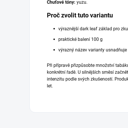
Chuťové tóny:
yuzu.
Proč zvolit tuto variantu
výraznější dark leaf základ pro zk
praktické balení 100 g
výrazný název varianty usnadňuje
Při přípravě přizpůsobte množství tabáku
konkrétní řadě. U silnějších směsí začně
intenzitu podle svých zkušeností. Prod
let.