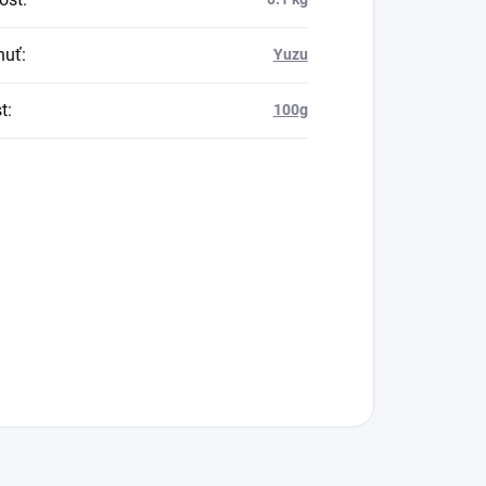
huť
:
Yuzu
t
:
100g