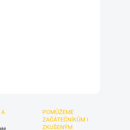
00g
je výraznější dark leaf tabák do vodní dýmky
yuzu. Oceníte jej samostatně i při kombinování s
ZEPTAT SE
HLÍDAT
 A
POMŮŽEME
ZAČÁTEČNÍKŮM I
ZKUŠENÝM
také