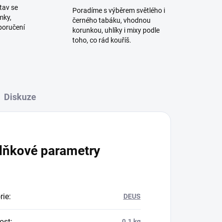
tav se
Poradíme s výběrem světlého i
mky,
černého tabáku, vhodnou
poručení
korunkou, uhlíky i mixy podle
toho, co rád kouříš.
Diskuze
lňkové parametry
rie
:
DEUS
ost
:
0.1 kg