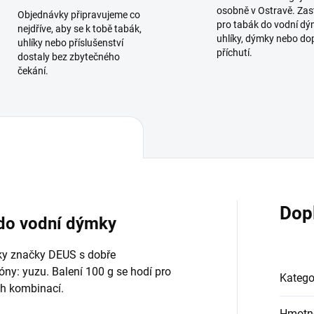
osobně v Ostravě. Zas
Objednávky připravujeme co
pro tabák do vodní dý
nejdříve, aby se k tobě tabák,
uhlíky, dýmky nebo do
uhlíky nebo příslušenství
příchutí.
dostaly bez zbytečného
čekání.
Dop
 do vodní dýmky
ky značky DEUS s dobře
ny: yuzu. Balení 100 g se hodí pro
Katego
ch kombinací.
Hmotn