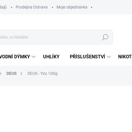
dajů
Prodejna Ostrava
Moje objednávka
Hledat
VODNÍ DÝMKY
UHLÍKY
PŘÍSLUŠENSTVÍ
NIKOT
DEUS
DEUS - Yzu 100g
ocení
ZNAČKA:
DEUS
510 Kč
Měrná
VYPRODÁNO