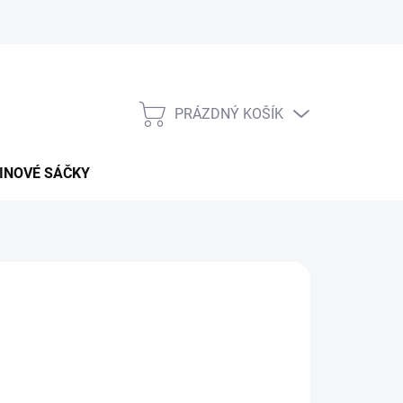
PRÁZDNÝ KOŠÍK
NÁKUPNÍ
KOŠÍK
INOVÉ SÁČKY