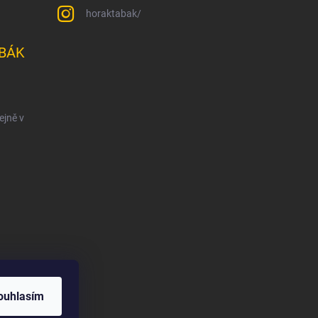
horaktabak/
BÁK
ejně v
ouhlasím