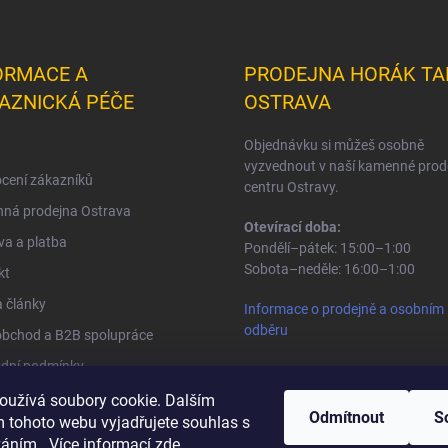
ORMACE A
PRODEJNA HORÁK TA
AZNICKÁ PÉČE
OSTRAVA
Objednávku si můžeš osobně
vyzvednout v naší kamenné prod
cení zákazníků
centru Ostravy.
ná prodejna Ostrava
Otevírací doba:
a a platba
Pondělí–pátek: 15:00–1:00
Sobota–neděle: 16:00–1:00
kt
 články
Informace o prodejně a osobním
odběru
obchod a B2B spolupráce
dní podmínky
na osobních údajů
oužívá soubory cookie. Dalším
Odmítnout
S
 tohoto webu vyjadřujete souhlas s
váním.. Více informací
zde
.