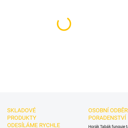
cena:
MOŽNOSTI DORUČENÍ
Příchuť: Yuzu.
DEUS - Yzu 1
značky DEUS.
Chuťové tóny:
dalšími příchutěmi.
DETAILNÍ INFORMACE
SKLADOVÉ
OSOBNÍ ODBĚR
PRODUKTY
PORADENSTVÍ
ODESÍLÁME RYCHLE
Horák Tabák funguje 