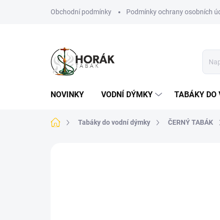
Přejít
Obchodní podmínky
Podmínky ochrany osobních ú
na
obsah
NOVINKY
VODNÍ DÝMKY
TABÁKY DO 
Domů
Tabáky do vodní dýmky
ČERNÝ TABÁK
Neohodnoceno
Podrobnosti hodn
TIP