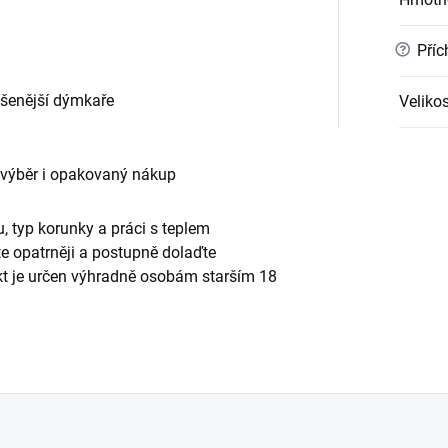
?
Příc
ušenější dýmkaře
Velikos
 výběr i opakovaný nákup
, typ korunky a práci s teplem
te opatrněji a postupně dolaďte
ukt je určen výhradně osobám starším 18