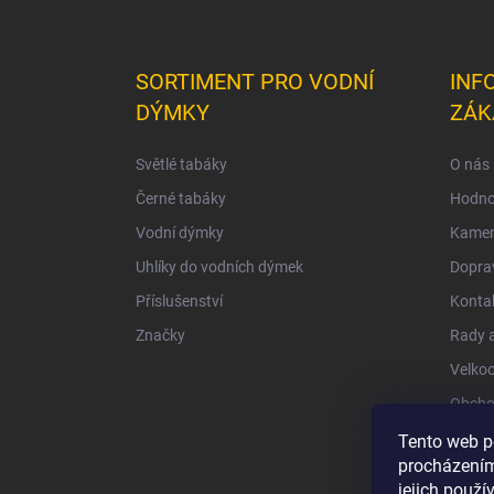
SORTIMENT PRO VODNÍ
INF
DÝMKY
ZÁK
Světlé tabáky
O nás
Černé tabáky
Hodno
Vodní dýmky
Kamen
Uhlíky do vodních dýmek
Doprav
Příslušenství
Konta
Značky
Rady a
Velko
Obcho
Ochra
Tento web p
procházením
jejich použí