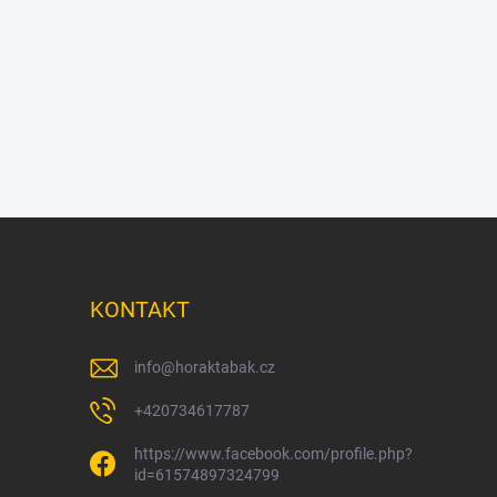
KONTAKT
info
@
horaktabak.cz
+420734617787
https://www.facebook.com/profile.php?
id=61574897324799