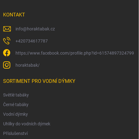
KONTAKT
info
@
horaktabak.cz
+420734617787
https://www.facebook.com/profile.php?id=61574897324799
horaktabak/
SORTIMENT PRO VODNÍ DÝMKY
Světlé tabáky
Černé tabáky
Vodní dýmky
Uhlíky do vodních dýmek
Příslušenství