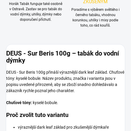
ZKUŠENÝM
Horák Tabák funguje také osobně
v Ostravě. Zastav se pro tabák do
Poradíme s výběrem světlého i
vodní dýmky, uhlíky, dýmky nebo
černého tabáku, vhodnou
doporučení příchutí.
korunkou, uhlíky i mixy podle
toho, co rád kouříš.
DEUS - Sur Beris 100g – tabák do vodní
dýmky
DEUS - Sur Beris 100g přináší výraznější dark leaf základ. Chuťové
tóny: kyselé bobule. Název produktu, značka i varianta jsou v
popisu uvedené přirozeně, aby se zboží snadno dohledávalo a
zákazník rychle poznal jeho charakter.
Chuťové tóny:
kyselé bobule.
Proč zvolit tuto variantu
výraznější dark leaf základ pro zkušenější dýmkaře