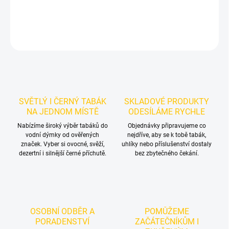
DETAILNÍ INFORMACE
ZEPTAT SE
HLÍDAT
SVĚTLÝ I ČERNÝ TABÁK
SKLADOVÉ PRODUKTY
NA JEDNOM MÍSTĚ
ODESÍLÁME RYCHLE
Nabízíme široký výběr tabáků do
Objednávky připravujeme co
vodní dýmky od ověřených
nejdříve, aby se k tobě tabák,
značek. Vyber si ovocné, svěží,
uhlíky nebo příslušenství dostaly
dezertní i silnější černé příchutě.
bez zbytečného čekání.
OSOBNÍ ODBĚR A
POMŮŽEME
PORADENSTVÍ
ZAČÁTEČNÍKŮM I