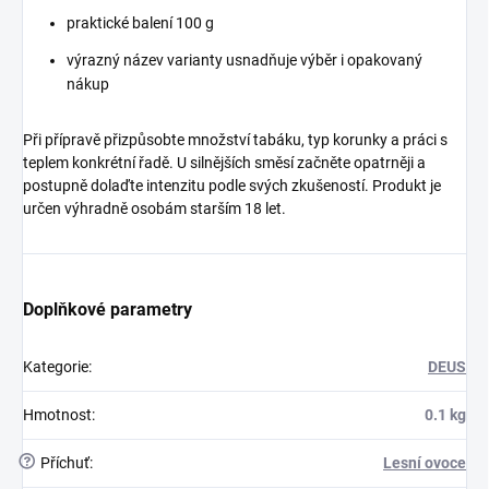
praktické balení 100 g
výrazný název varianty usnadňuje výběr i opakovaný
nákup
Při přípravě přizpůsobte množství tabáku, typ korunky a práci s
teplem konkrétní řadě. U silnějších směsí začněte opatrněji a
postupně dolaďte intenzitu podle svých zkušeností. Produkt je
určen výhradně osobám starším 18 let.
Doplňkové parametry
Kategorie
:
DEUS
Hmotnost
:
0.1 kg
?
Příchuť
:
Lesní ovoce