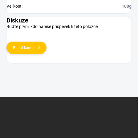
Velikost
:
100g
Diskuze
Buďte první, kdo napíše příspěvek k této položce.
Přidat komentář
Z
á
p
a
t
í