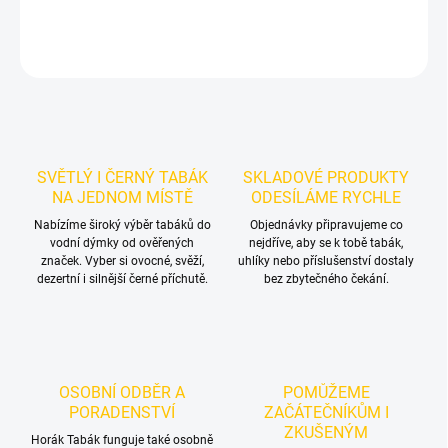
DETAILNÍ INFORMACE
ZEPTAT SE
HLÍDAT
SVĚTLÝ I ČERNÝ TABÁK
SKLADOVÉ PRODUKTY
NA JEDNOM MÍSTĚ
ODESÍLÁME RYCHLE
Nabízíme široký výběr tabáků do
Objednávky připravujeme co
vodní dýmky od ověřených
nejdříve, aby se k tobě tabák,
značek. Vyber si ovocné, svěží,
uhlíky nebo příslušenství dostaly
dezertní i silnější černé příchutě.
bez zbytečného čekání.
OSOBNÍ ODBĚR A
POMŮŽEME
PORADENSTVÍ
ZAČÁTEČNÍKŮM I
ZKUŠENÝM
Horák Tabák funguje také osobně