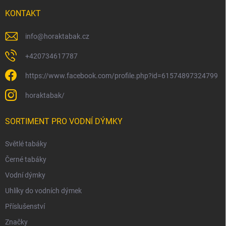
KONTAKT
info
@
horaktabak.cz
+420734617787
https://www.facebook.com/profile.php?id=61574897324799
horaktabak/
SORTIMENT PRO VODNÍ DÝMKY
Světlé tabáky
Černé tabáky
Vodní dýmky
Uhlíky do vodních dýmek
Příslušenství
Značky