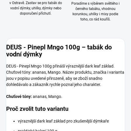
v Ostravě. Zastav se pro tabák do
Poradíme s výběrem světlého i
vodní dýmky, uhlíky, dýmky nebo
černého tabáku, vhodnou
doporučení příchutí.
korunkou, uhlíky i mixy podle
toho, co rád kouříš.
DEUS - Pinepl Mngo 100g – tabák do
vodní dýmky
DEUS - Pinepl Mngo 100g přináší výraznější dark leaf základ.
Chuťové tóny: ananas, Mango. Název produktu, značka i varianta
jsou v popisu uvedené přirozeně, aby se zboží snadno
dohledávalo a zákazník rychle poznal jeho charakter.
Chuťové tóny:
ananas, Mango.
Proč zvolit tuto variantu
výraznější dark leaf základ pro zkušenější dýmkaře
praktické balení 100 g