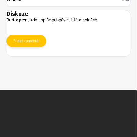
Diskuze
Buďte první, kdo napíše příspěvek k této položce.
Přidat komentář
Z
á
p
a
t
í