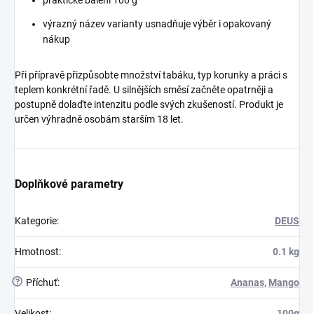
výrazný název varianty usnadňuje výběr i opakovaný
nákup
Při přípravě přizpůsobte množství tabáku, typ korunky a práci s
teplem konkrétní řadě. U silnějších směsí začněte opatrněji a
postupně dolaďte intenzitu podle svých zkušeností. Produkt je
určen výhradně osobám starším 18 let.
Doplňkové parametry
Kategorie
:
DEUS
Hmotnost
:
0.1 kg
?
Příchuť
:
Ananas
,
Mango
Velikost
:
100g