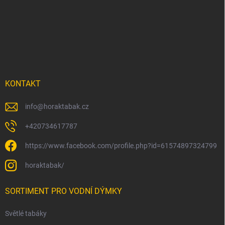
á
p
a
t
í
KONTAKT
info
@
horaktabak.cz
+420734617787
https://www.facebook.com/profile.php?id=61574897324799
horaktabak/
SORTIMENT PRO VODNÍ DÝMKY
Světlé tabáky