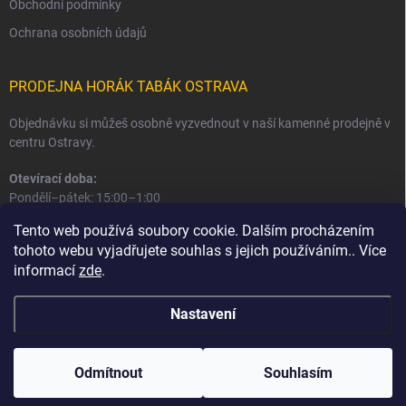
Obchodní podmínky
Ochrana osobních údajů
PRODEJNA HORÁK TABÁK OSTRAVA
Objednávku si můžeš osobně vyzvednout v naší kamenné prodejně v
centru Ostravy.
Otevírací doba:
Pondělí–pátek: 15:00–1:00
Sobota–neděle: 16:00–1:00
Tento web používá soubory cookie. Dalším procházením
tohoto webu vyjadřujete souhlas s jejich používáním.. Více
Informace o prodejně a osobním odběru
informací
zde
.
Nastavení
Copyright 2026
Horák Tabák
. Všechna práva vyhrazena.
Odmítnout
Souhlasím
Vytvořil Shoptet