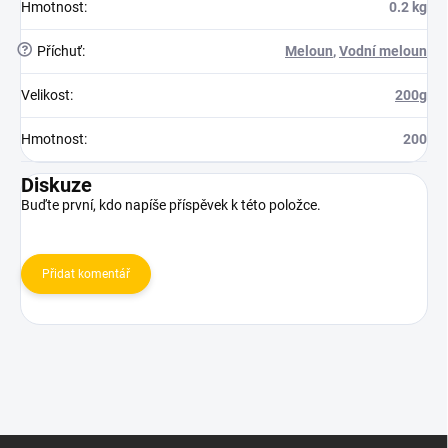
Hmotnost
:
0.2 kg
?
Příchuť
:
Meloun
,
Vodní meloun
Velikost
:
200g
Hmotnost
:
200
Diskuze
Buďte první, kdo napíše příspěvek k této položce.
Přidat komentář
Z