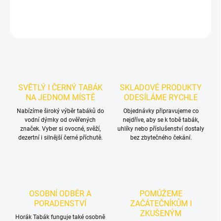
DETAILNÍ INFORMACE
ZEPTAT SE
HLÍDAT
SVĚTLÝ I ČERNÝ TABÁK
SKLADOVÉ PRODUKTY
NA JEDNOM MÍSTĚ
ODESÍLÁME RYCHLE
Nabízíme široký výběr tabáků do
Objednávky připravujeme co
vodní dýmky od ověřených
nejdříve, aby se k tobě tabák,
značek. Vyber si ovocné, svěží,
uhlíky nebo příslušenství dostaly
dezertní i silnější černé příchutě.
bez zbytečného čekání.
OSOBNÍ ODBĚR A
POMŮŽEME
PORADENSTVÍ
ZAČÁTEČNÍKŮM I
ZKUŠENÝM
Horák Tabák funguje také osobně