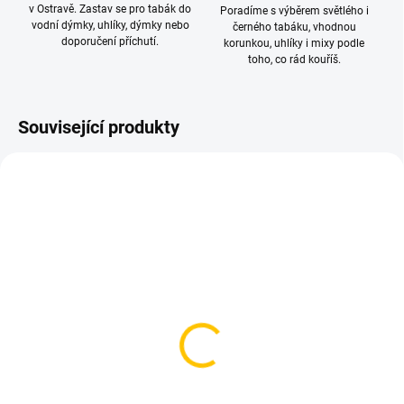
v Ostravě. Zastav se pro tabák do
Poradíme s výběrem světlého i
vodní dýmky, uhlíky, dýmky nebo
černého tabáku, vhodnou
doporučení příchutí.
korunkou, uhlíky i mixy podle
toho, co rád kouříš.
Související produkty
SKLADEM
SKLADEM
(>5 KS)
(1 KS)
Kuličky do vodní dýmky -
HMS Badcha - Jookah
5mm (1 kus)
Kamin Aufsatz Edelstahl
10 Kč
199 Kč