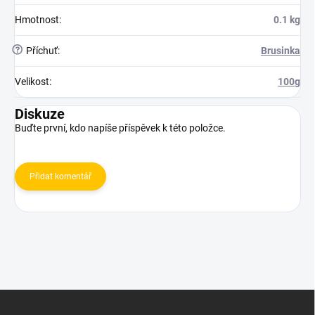
Hmotnost
:
0.1 kg
?
Příchuť
:
Brusinka
Velikost
:
100g
Diskuze
Buďte první, kdo napíše příspěvek k této položce.
Přidat komentář
Z
á