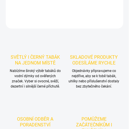
DETAILNÍ INFORMACE
ZEPTAT SE
HLÍDAT
SVĚTLÝ I ČERNÝ TABÁK
SKLADOVÉ PRODUKTY
NA JEDNOM MÍSTĚ
ODESÍLÁME RYCHLE
Nabízíme široký výběr tabáků do
Objednávky připravujeme co
vodní dýmky od ověřených
nejdříve, aby se k tobě tabák,
značek. Vyber si ovocné, svěží,
uhlíky nebo příslušenství dostaly
dezertní i silnější černé příchutě.
bez zbytečného čekání.
OSOBNÍ ODBĚR A
POMŮŽEME
PORADENSTVÍ
ZAČÁTEČNÍKŮM I