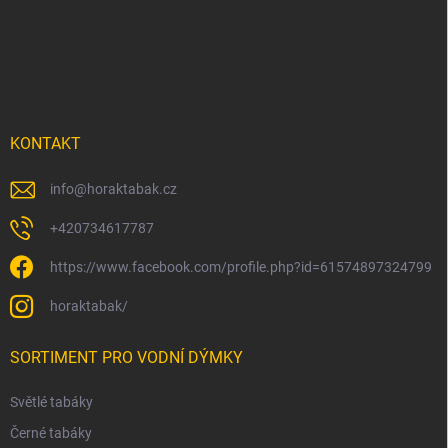
p
a
t
í
KONTAKT
info
@
horaktabak.cz
+420734617787
https://www.facebook.com/profile.php?id=61574897324799
horaktabak/
SORTIMENT PRO VODNÍ DÝMKY
Světlé tabáky
Černé tabáky