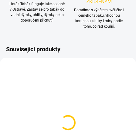
ZKUŠENÝM
Horák Tabák funguje také osobně
v Ostravě. Zastav se pro tabák do
Poradíme s výběrem světlého i
vodní dýmky, uhlíky, dýmky nebo
černého tabáku, vhodnou
doporučení příchutí.
korunkou, uhlíky i mixy podle
toho, co rád kouříš.
Související produkty
NOVINKA
SKLADEM
SKLADEM
(>5 KS)
(1 KS)
Těsnění pro korunku
Nosič na uhlíky - N2
Kaya 2ks
Black Size