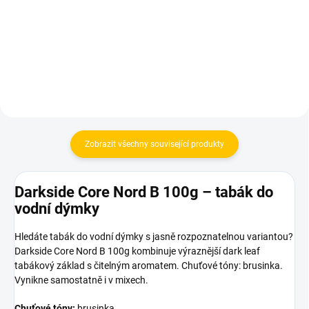
48 Kč
810 Kč
Do košíku
Do košíku
Zobrazit všechny související produkty
Darkside Core Nord B 100g – tabák do
vodní dýmky
Hledáte tabák do vodní dýmky s jasně rozpoznatelnou variantou?
Darkside Core Nord B 100g kombinuje výraznější dark leaf
tabákový základ s čitelným aromatem. Chuťové tóny: brusinka.
Vynikne samostatně i v mixech.
Chuťové tóny:
brusinka.