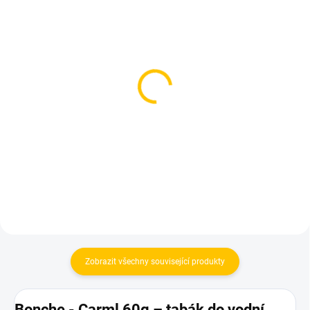
SKLADEM
SKLADEM
(1 KS)
(2 KS)
Theo X Salt In The
Darkside Core Hola 200g
Wound 200g
899 Kč
899 Kč
Do košíku
Do košíku
Zobrazit všechny související produkty
Bonche - Carml 60g – tabák do vodní