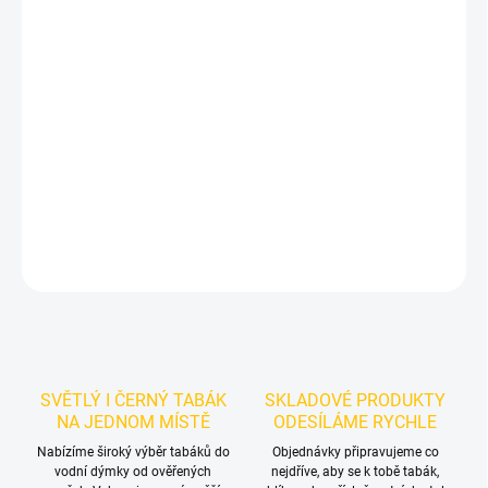
Příchuť: Krém, Karamel.
Bonche - Carml 60g
je výraznější dark
leaf tabák do vodní dýmky značky Bonche.
Chuťové tóny:
karamel
v prémiovém cigar leaf tabáku Bonche Carml 60g přináší sladký,
krémový a lehce dezertní chuťový profil s jemným tabákovým
dozvukem. Oceníte jej samostatně i při kombinování s dalšími
příchutěmi.
DETAILNÍ INFORMACE
ZEPTAT SE
HLÍDAT
SVĚTLÝ I ČERNÝ TABÁK
SKLADOVÉ PRODUKTY
NA JEDNOM MÍSTĚ
ODESÍLÁME RYCHLE
Nabízíme široký výběr tabáků do
Objednávky připravujeme co
vodní dýmky od ověřených
nejdříve, aby se k tobě tabák,