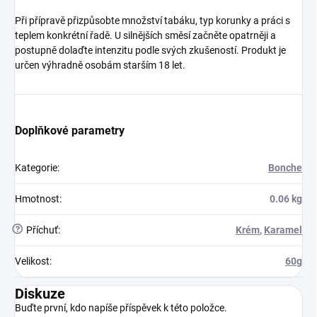
Při přípravě přizpůsobte množství tabáku, typ korunky a práci s
teplem konkrétní řadě. U silnějších směsí začněte opatrněji a
postupně dolaďte intenzitu podle svých zkušeností. Produkt je
určen výhradně osobám starším 18 let.
Doplňkové parametry
Kategorie
:
Bonche
Hmotnost
:
0.06 kg
?
Příchuť
:
Krém
,
Karamel
Velikost
:
60g
Diskuze
Buďte první, kdo napíše příspěvek k této položce.