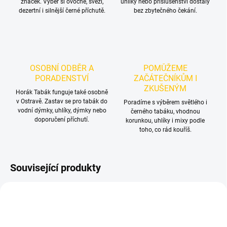
značek. Vyber si ovocné, svěží,
uhlíky nebo příslušenství dostaly
dezertní i silnější černé příchutě.
bez zbytečného čekání.
OSOBNÍ ODBĚR A
POMŮŽEME
PORADENSTVÍ
ZAČÁTEČNÍKŮM I
ZKUŠENÝM
Horák Tabák funguje také osobně
v Ostravě. Zastav se pro tabák do
Poradíme s výběrem světlého i
vodní dýmky, uhlíky, dýmky nebo
černého tabáku, vhodnou
doporučení příchutí.
korunkou, uhlíky i mixy podle
toho, co rád kouříš.
Související produkty
NOVINKA
TIP