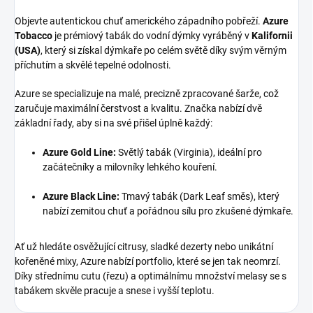
Objevte autentickou chuť amerického západního pobřeží.
Azure
Tobacco
je prémiový tabák do vodní dýmky vyráběný v
Kalifornii
(USA)
, který si získal dýmkaře po celém světě díky svým věrným
příchutím a skvělé tepelné odolnosti.
Azure se specializuje na malé, precizně zpracované šarže, což
zaručuje maximální čerstvost a kvalitu. Značka nabízí dvě
základní řady, aby si na své přišel úplně každý:
Azure Gold Line:
Světlý tabák (Virginia), ideální pro
začátečníky a milovníky lehkého kouření.
Azure Black Line:
Tmavý tabák (Dark Leaf směs), který
nabízí zemitou chuť a pořádnou sílu pro zkušené dýmkaře.
Ať už hledáte osvěžující citrusy, sladké dezerty nebo unikátní
kořeněné mixy, Azure nabízí portfolio, které se jen tak neomrzí.
Díky střednímu cutu (řezu) a optimálnímu množství melasy se s
tabákem skvěle pracuje a snese i vyšší teplotu.