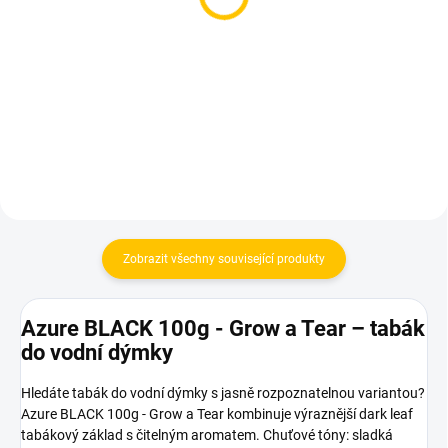
vidlička na tabák
Panzerfolie 50 ks – silná
fólie do vodní dýmky 15
175 Kč
× 15 cm
149 Kč
Do košíku
Do košíku
Zobrazit všechny související produkty
Azure BLACK 100g - Grow a Tear – tabák
do vodní dýmky
Hledáte tabák do vodní dýmky s jasně rozpoznatelnou variantou?
Azure BLACK 100g - Grow a Tear kombinuje výraznější dark leaf
tabákový základ s čitelným aromatem. Chuťové tóny: sladká