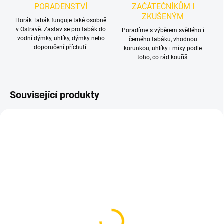
PORADENSTVÍ
ZAČÁTEČNÍKŮM I
ZKUŠENÝM
Horák Tabák funguje také osobně
v Ostravě. Zastav se pro tabák do
Poradíme s výběrem světlého i
vodní dýmky, uhlíky, dýmky nebo
černého tabáku, vhodnou
doporučení příchutí.
korunkou, uhlíky i mixy podle
toho, co rád kouříš.
Související produkty
NOVINKA
SKLADEM
SKLADEM
(1 KS)
(2 KS)
Embery Fork Black –
Řezaný alobal AO