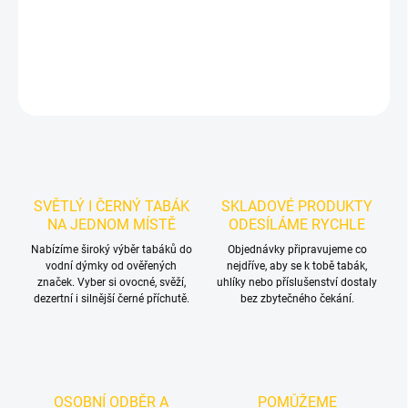
mixy.
DETAILNÍ INFORMACE
ZEPTAT SE
HLÍDAT
SVĚTLÝ I ČERNÝ TABÁK
SKLADOVÉ PRODUKTY
NA JEDNOM MÍSTĚ
ODESÍLÁME RYCHLE
Nabízíme široký výběr tabáků do
Objednávky připravujeme co
vodní dýmky od ověřených
nejdříve, aby se k tobě tabák,
značek. Vyber si ovocné, svěží,
uhlíky nebo příslušenství dostaly
dezertní i silnější černé příchutě.
bez zbytečného čekání.
OSOBNÍ ODBĚR A
POMŮŽEME