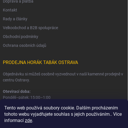
Doprava a platba
Kontakt
Rady a články
Velkoobchod a B2B spolupráce
Obchodní podmínky
Ochrana osobních údajů
PRODEJNA HORÁK TABÁK OSTRAVA
Objednávku si můžeš osobně vyzvednout v naší kamenné prodejně v
centru Ostravy.
Otevírací doba:
Pondělí–pátek: 15:00–1:00
Sobota–neděle: 16:00–1:00
Tento web používá soubory cookie. Dalším procházením
tohoto webu vyjadřujete souhlas s jejich používáním.. Více
Informace o prodejně a osobním odběru
informací
zde
.