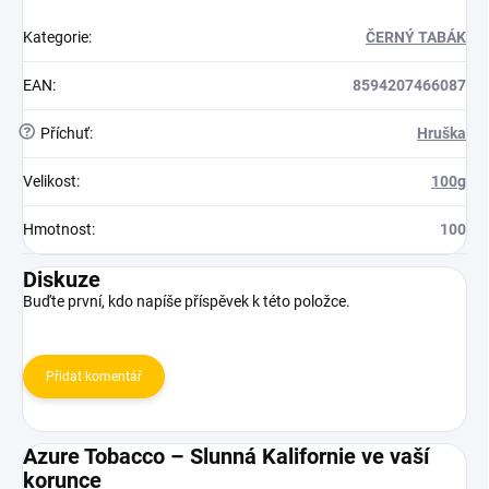
Kategorie
:
ČERNÝ TABÁK
EAN
:
8594207466087
?
Příchuť
:
Hruška
Velikost
:
100g
Hmotnost
:
100
Diskuze
Buďte první, kdo napíše příspěvek k této položce.
Přidat komentář
Azure Tobacco – Slunná Kalifornie ve vaší
korunce