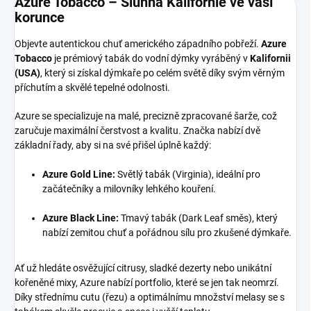
Azure Tobacco – Slunná Kalifornie ve vaší
korunce
Objevte autentickou chuť amerického západního pobřeží.
Azure
Tobacco
je prémiový tabák do vodní dýmky vyráběný v
Kalifornii
(USA)
, který si získal dýmkaře po celém světě díky svým věrným
příchutím a skvělé tepelné odolnosti.
Azure se specializuje na malé, precizně zpracované šarže, což
zaručuje maximální čerstvost a kvalitu. Značka nabízí dvě
základní řady, aby si na své přišel úplně každý:
Azure Gold Line:
Světlý tabák (Virginia), ideální pro
začátečníky a milovníky lehkého kouření.
Azure Black Line:
Tmavý tabák (Dark Leaf směs), který
nabízí zemitou chuť a pořádnou sílu pro zkušené dýmkaře.
Ať už hledáte osvěžující citrusy, sladké dezerty nebo unikátní
kořeněné mixy, Azure nabízí portfolio, které se jen tak neomrzí.
Díky střednímu cutu (řezu) a optimálnímu množství melasy se s