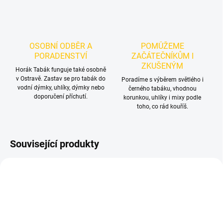
OSOBNÍ ODBĚR A
POMŮŽEME
PORADENSTVÍ
ZAČÁTEČNÍKŮM I
ZKUŠENÝM
Horák Tabák funguje také osobně
v Ostravě. Zastav se pro tabák do
Poradíme s výběrem světlého i
vodní dýmky, uhlíky, dýmky nebo
černého tabáku, vhodnou
doporučení příchutí.
korunkou, uhlíky i mixy podle
toho, co rád kouříš.
Související produkty
TIP