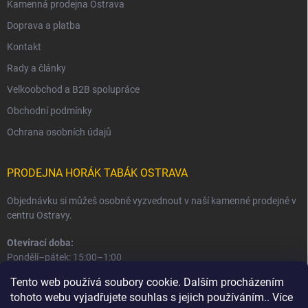
Kamenná prodejna Ostrava
Doprava a platba
Kontakt
Rady a články
Velkoobchod a B2B spolupráce
Obchodní podmínky
Ochrana osobních údajů
PRODEJNA HORÁK TABÁK OSTRAVA
Objednávku si můžeš osobně vyzvednout v naší kamenné prodejně v
centru Ostravy.
Otevírací doba:
Pondělí–pátek: 15:00–1:00
Sobota–neděle: 16:00–1:00
Tento web používá soubory cookie. Dalším procházením
tohoto webu vyjadřujete souhlas s jejich používáním.. Více
Informace o prodejně a osobním odběru