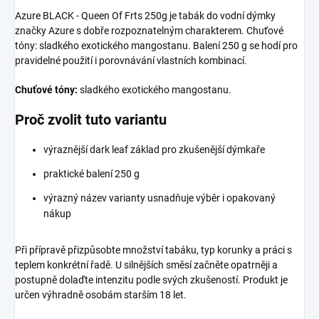
Azure BLACK - Queen Of Frts 250g je tabák do vodní dýmky
značky Azure s dobře rozpoznatelným charakterem. Chuťové
tóny: sladkého exotického mangostanu. Balení 250 g se hodí pro
pravidelné použití i porovnávání vlastních kombinací.
Chuťové tóny:
sladkého exotického mangostanu.
Proč zvolit tuto variantu
výraznější dark leaf základ pro zkušenější dýmkaře
praktické balení 250 g
výrazný název varianty usnadňuje výběr i opakovaný
nákup
Při přípravě přizpůsobte množství tabáku, typ korunky a práci s
teplem konkrétní řadě. U silnějších směsí začněte opatrněji a
postupně dolaďte intenzitu podle svých zkušeností. Produkt je
určen výhradně osobám starším 18 let.