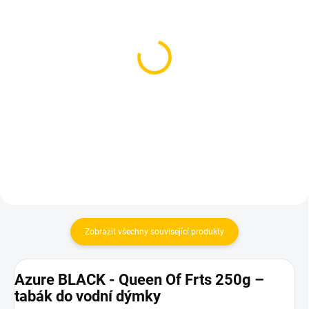
SKLADEM
SKLADEM
(3 KS)
(1 KS)
TNG Alpaca - Kash Man
Dozaj BLACK - Mucho
250g
Mng 125g
1 599 Kč
599 Kč
Do košíku
Do košíku
Zobrazit všechny související produkty
Azure BLACK - Queen Of Frts 250g –
tabák do vodní dýmky