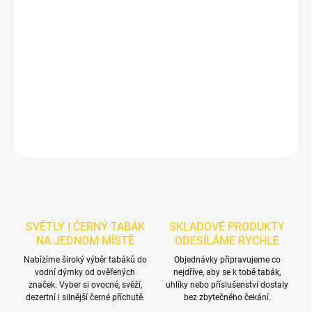
Příchuť: Mango.
Azure BLACK - Queen Of Frts 250g
je výraznější
dark leaf tabák do vodní dýmky značky Azure.
Chuťové tóny:
sladkého exotického mangostanu. Dobrá volba pro samostatnou
přípravu i kreativní mixy.
DETAILNÍ INFORMACE
ZEPTAT SE
HLÍDAT
SVĚTLÝ I ČERNÝ TABÁK
SKLADOVÉ PRODUKTY
NA JEDNOM MÍSTĚ
ODESÍLÁME RYCHLE
Nabízíme široký výběr tabáků do
Objednávky připravujeme co
vodní dýmky od ověřených
nejdříve, aby se k tobě tabák,
značek. Vyber si ovocné, svěží,
uhlíky nebo příslušenství dostaly
dezertní i silnější černé příchutě.
bez zbytečného čekání.