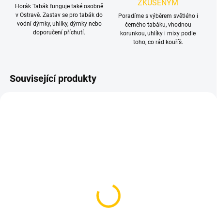
ZKUŠENÝM
Horák Tabák funguje také osobně
v Ostravě. Zastav se pro tabák do
Poradíme s výběrem světlého i
vodní dýmky, uhlíky, dýmky nebo
černého tabáku, vhodnou
doporučení příchutí.
korunkou, uhlíky i mixy podle
toho, co rád kouříš.
Související produkty
NOVINKA
SKLADEM
SKLADEM
(>5 KS)
(1 KS)
Kuličky do vodní dýmky -
Nosič na uhlíky - N2
7mm (1 kus)
Black Size