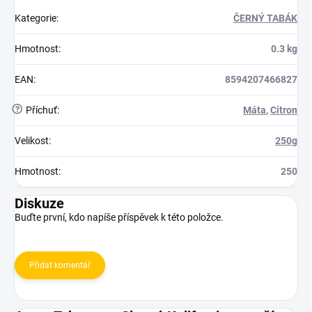
Kategorie
:
ČERNÝ TABÁK
Hmotnost
:
0.3 kg
EAN
:
8594207466827
?
Příchuť
:
Máta
,
Citron
Velikost
:
250g
Hmotnost
:
250
Diskuze
Buďte první, kdo napíše příspěvek k této položce.
Přidat komentář