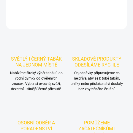
DETAILNÍ INFORMACE
ZEPTAT SE
HLÍDAT
SVĚTLÝ I ČERNÝ TABÁK
SKLADOVÉ PRODUKTY
NA JEDNOM MÍSTĚ
ODESÍLÁME RYCHLE
Nabízíme široký výběr tabáků do
Objednávky připravujeme co
vodní dýmky od ověřených
nejdříve, aby se k tobě tabák,
značek. Vyber si ovocné, svěží,
uhlíky nebo příslušenství dostaly
dezertní i silnější černé příchutě.
bez zbytečného čekání.
OSOBNÍ ODBĚR A
POMŮŽEME
PORADENSTVÍ
ZAČÁTEČNÍKŮM I