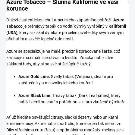
Azure Tobacco – Slunná Kalifornie ve vaší
korunce
Objevte autentickou chuť amerického západního pobřeží.
Azure
Tobacco
je prémiový tabák do vodní dýmky vyráběný v
Kalifornii
(USA)
, který si získal dýmkaře po celém světě díky svým věrným
příchutím a skvělé tepelné odolnosti.
Azure se specializuje na malé, precizně zpracované šarže, což
zaručuje maximální čerstvost a kvalitu. Značka nabízí dvě
základní řady, aby si na své přišel úplně každý:
Azure Gold Line:
Světlý tabák (Virginia), ideální pro
začátečníky a milovníky lehkého kouření.
Azure Black Line:
Tmavý tabák (Dark Leaf směs), který
nabízí zemitou chuť a pořádnou sílu pro zkušené dýmkaře.
Ať už hledáte osvěžující citrusy, sladké dezerty nebo unikátní
kořeněné mixy, Azure nabízí portfolio, které se jen tak neomrzí.
Díky střednímu cutu (řezu) a optimálnímu množství melasy se s