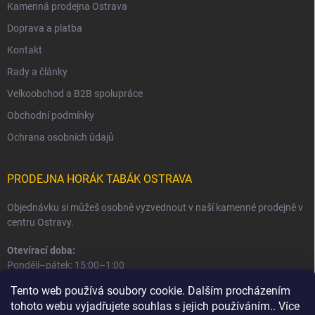
Kamenná prodejna Ostrava
Doprava a platba
Kontakt
Rady a články
Velkoobchod a B2B spolupráce
Obchodní podmínky
Ochrana osobních údajů
PRODEJNA HORÁK TABÁK OSTRAVA
Objednávku si můžeš osobně vyzvednout v naší kamenné prodejně v
centru Ostravy.
Otevírací doba:
Pondělí–pátek: 15:00–1:00
Sobota–neděle: 16:00–1:00
Tento web používá soubory cookie. Dalším procházením
tohoto webu vyjadřujete souhlas s jejich používáním.. Více
Informace o prodejně a osobním odběru