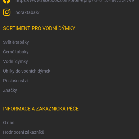
https://www.facebook.com/profile.php?id=61574897324799
horaktabak/
SORTIMENT PRO VODNÍ DÝMKY
Světlé tabáky
Černé tabáky
Vodní dýmky
Uhlíky do vodních dýmek
Příslušenství
Značky
INFORMACE A ZÁKAZNICKÁ PÉČE
O nás
Hodnocení zákazníků