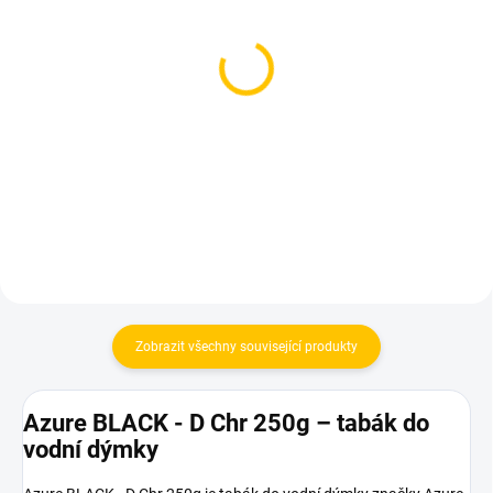
SKLADEM
SKLADEM
(4 KS)
(3 KS)
BlackBurn Cheer Garden
BlackBurn Shocked
200g
Cheer 200g
959 Kč
959 Kč
Do košíku
Do košíku
Zobrazit všechny související produkty
Azure BLACK - D Chr 250g – tabák do
vodní dýmky