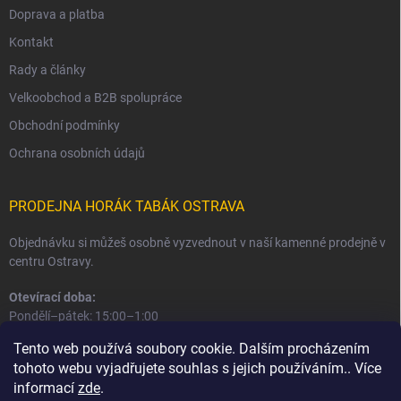
Doprava a platba
Kontakt
Rady a články
Velkoobchod a B2B spolupráce
Obchodní podmínky
Ochrana osobních údajů
PRODEJNA HORÁK TABÁK OSTRAVA
Objednávku si můžeš osobně vyzvednout v naší kamenné prodejně v
centru Ostravy.
Otevírací doba:
Pondělí–pátek: 15:00–1:00
Sobota–neděle: 16:00–1:00
Tento web používá soubory cookie. Dalším procházením
tohoto webu vyjadřujete souhlas s jejich používáním.. Více
Informace o prodejně a osobním odběru
informací
zde
.