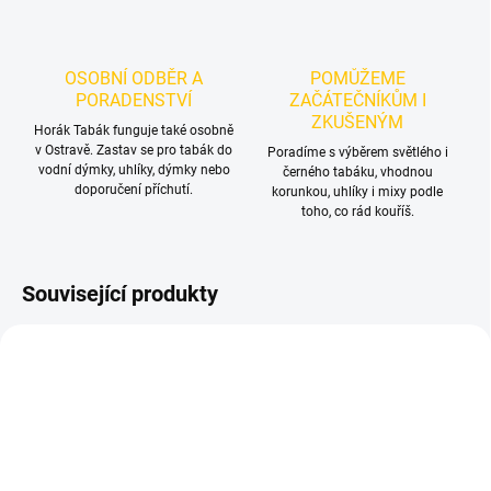
OSOBNÍ ODBĚR A
POMŮŽEME
PORADENSTVÍ
ZAČÁTEČNÍKŮM I
ZKUŠENÝM
Horák Tabák funguje také osobně
v Ostravě. Zastav se pro tabák do
Poradíme s výběrem světlého i
vodní dýmky, uhlíky, dýmky nebo
černého tabáku, vhodnou
doporučení příchutí.
korunkou, uhlíky i mixy podle
toho, co rád kouříš.
Související produkty
TIP