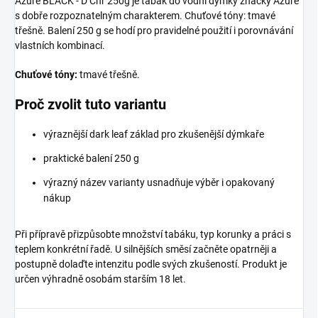
Azure BLACK - D Chr 250g je tabák do vodní dýmky značky Azure
s dobře rozpoznatelným charakterem. Chuťové tóny: tmavé
třešně. Balení 250 g se hodí pro pravidelné použití i porovnávání
vlastních kombinací.
Chuťové tóny:
tmavé třešně.
Proč zvolit tuto variantu
výraznější dark leaf základ pro zkušenější dýmkaře
praktické balení 250 g
výrazný název varianty usnadňuje výběr i opakovaný
nákup
Při přípravě přizpůsobte množství tabáku, typ korunky a práci s
teplem konkrétní řadě. U silnějších směsí začněte opatrněji a
postupně dolaďte intenzitu podle svých zkušeností. Produkt je
určen výhradně osobám starším 18 let.