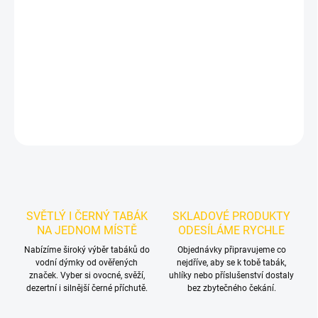
Příchuť: Třešeň.
Azure BLACK - D Chr 250g
je výraznější dark leaf
tabák do vodní dýmky značky Azure.
Chuťové tóny:
tmavé třešně.
Oceníte jej samostatně i při kombinování s dalšími příchutěmi.
DETAILNÍ INFORMACE
ZEPTAT SE
HLÍDAT
SVĚTLÝ I ČERNÝ TABÁK
SKLADOVÉ PRODUKTY
NA JEDNOM MÍSTĚ
ODESÍLÁME RYCHLE
Nabízíme široký výběr tabáků do
Objednávky připravujeme co
vodní dýmky od ověřených
nejdříve, aby se k tobě tabák,
značek. Vyber si ovocné, svěží,
uhlíky nebo příslušenství dostaly
dezertní i silnější černé příchutě.
bez zbytečného čekání.