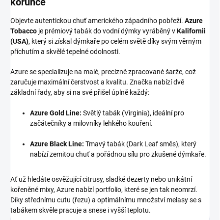
korunce
Objevte autentickou chuť amerického západního pobřeží.
Azure
Tobacco
je prémiový tabák do vodní dýmky vyráběný v
Kalifornii
(USA)
, který si získal dýmkaře po celém světě díky svým věrným
příchutím a skvělé tepelné odolnosti.
Azure se specializuje na malé, precizně zpracované šarže, což
zaručuje maximální čerstvost a kvalitu. Značka nabízí dvě
základní řady, aby si na své přišel úplně každý:
Azure Gold Line:
Světlý tabák (Virginia), ideální pro
začátečníky a milovníky lehkého kouření.
Azure Black Line:
Tmavý tabák (Dark Leaf směs), který
nabízí zemitou chuť a pořádnou sílu pro zkušené dýmkaře.
Ať už hledáte osvěžující citrusy, sladké dezerty nebo unikátní
kořeněné mixy, Azure nabízí portfolio, které se jen tak neomrzí.
Díky střednímu cutu (řezu) a optimálnímu množství melasy se s
tabákem skvěle pracuje a snese i vyšší teplotu.