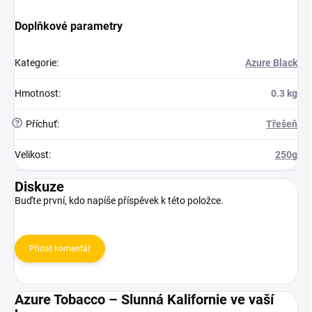
Doplňkové parametry
Kategorie
:
Azure Black
Hmotnost
:
0.3 kg
?
Příchuť
:
Třešeň
Velikost
:
250g
Diskuze
Buďte první, kdo napíše příspěvek k této položce.
Přidat komentář
Azure Tobacco – Slunná Kalifornie ve vaší