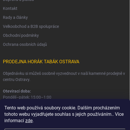
Kontakt
Rady a články
Velkoobchod a B2B spolupráce
Obchodní podmínky
Ochrana osobních údajů
PRODEJNA HORÁK TABÁK OSTRAVA
Objednávku si můžeš osobně vyzvednout v naší kamenné prodejně v
centru Ostravy.
Otevírací doba:
Pondělí–pátek: 15:00–1:00
Sobota–neděle: 16:00–1:00
Tento web používá soubory cookie. Dalším procházením
tohoto webu vyjadřujete souhlas s jejich používáním.. Více
Informace o prodejně a osobním odběru
informací
zde
.