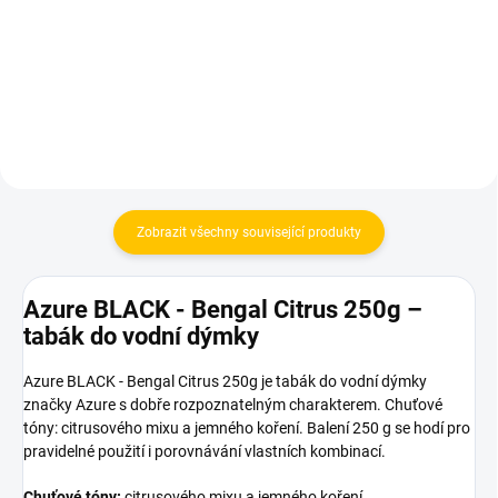
400 Kč
150 Kč
Do košíku
Do košíku
Zobrazit všechny související produkty
Azure BLACK - Bengal Citrus 250g –
tabák do vodní dýmky
Azure BLACK - Bengal Citrus 250g je tabák do vodní dýmky
značky Azure s dobře rozpoznatelným charakterem. Chuťové
tóny: citrusového mixu a jemného koření. Balení 250 g se hodí pro
pravidelné použití i porovnávání vlastních kombinací.
Chuťové tóny:
citrusového mixu a jemného koření.