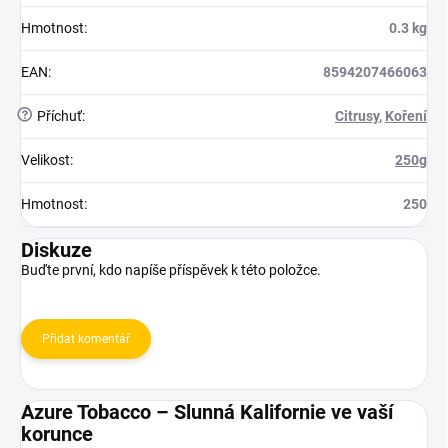
Hmotnost
:
0.3 kg
EAN
:
8594207466063
?
Příchuť
:
Citrusy
,
Koření
Velikost
:
250g
Hmotnost
:
250
Diskuze
Buďte první, kdo napíše příspěvek k této položce.
Přidat komentář
Azure Tobacco – Slunná Kalifornie ve vaší
korunce