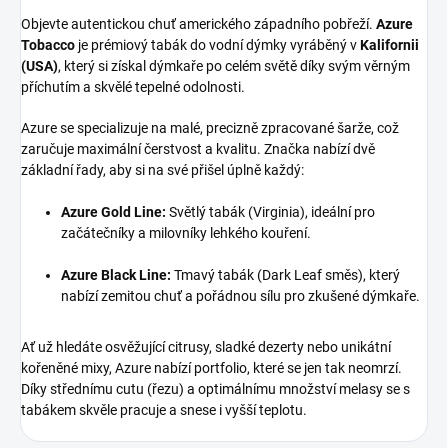
Objevte autentickou chuť amerického západního pobřeží.
Azure
Tobacco
je prémiový tabák do vodní dýmky vyráběný v
Kalifornii
(USA)
, který si získal dýmkaře po celém světě díky svým věrným
příchutím a skvělé tepelné odolnosti.
Azure se specializuje na malé, precizně zpracované šarže, což
zaručuje maximální čerstvost a kvalitu. Značka nabízí dvě
základní řady, aby si na své přišel úplně každý:
Azure Gold Line:
Světlý tabák (Virginia), ideální pro
začátečníky a milovníky lehkého kouření.
Azure Black Line:
Tmavý tabák (Dark Leaf směs), který
nabízí zemitou chuť a pořádnou sílu pro zkušené dýmkaře.
Ať už hledáte osvěžující citrusy, sladké dezerty nebo unikátní
kořeněné mixy, Azure nabízí portfolio, které se jen tak neomrzí.
Díky střednímu cutu (řezu) a optimálnímu množství melasy se s
tabákem skvěle pracuje a snese i vyšší teplotu.