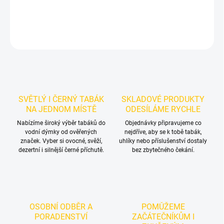
DETAILNÍ INFORMACE
ZEPTAT SE
HLÍDAT
SVĚTLÝ I ČERNÝ TABÁK
SKLADOVÉ PRODUKTY
NA JEDNOM MÍSTĚ
ODESÍLÁME RYCHLE
Nabízíme široký výběr tabáků do
Objednávky připravujeme co
vodní dýmky od ověřených
nejdříve, aby se k tobě tabák,
značek. Vyber si ovocné, svěží,
uhlíky nebo příslušenství dostaly
dezertní i silnější černé příchutě.
bez zbytečného čekání.
OSOBNÍ ODBĚR A
POMŮŽEME
PORADENSTVÍ
ZAČÁTEČNÍKŮM I