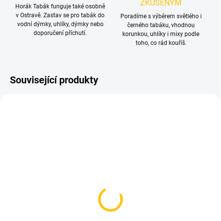
ZKUŠENÝM
Horák Tabák funguje také osobně
v Ostravě. Zastav se pro tabák do
Poradíme s výběrem světlého i
vodní dýmky, uhlíky, dýmky nebo
černého tabáku, vhodnou
doporučení příchutí.
korunkou, uhlíky i mixy podle
toho, co rád kouříš.
Související produkty
TIP
TIP
SKLADEM
SKLADEM
(1 KS)
(>5 KS)
Nosič na uhlíky - Basket
Čistící kuličky - Horák
18 XL
Tabák