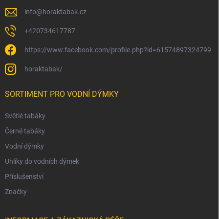
info
@
horaktabak.cz
+420734617787
https://www.facebook.com/profile.php?id=61574897324799
horaktabak/
SORTIMENT PRO VODNÍ DÝMKY
Světlé tabáky
Černé tabáky
Vodní dýmky
Uhlíky do vodních dýmek
Příslušenství
Značky