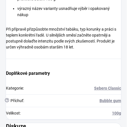
výrazný název varianty usnadňuje výběr i opakovaný
nákup
Při přípravě přizpůsobte množství tabáku, typ korunky a práci s
teplem konkrétní řadě. U silnějších směsí začněte opatrněji a
postupně dolaďte intenzitu podle svých zkušeností. Produkt je
určen výhradně osobám starším 18 let.
Doplňkové parametry
Kategorie
:
Sebero Classic
?
Příchuť
:
Bubble gum
Velikost
:
100g
Diskuze