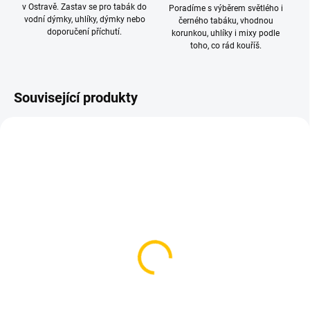
v Ostravě. Zastav se pro tabák do
Poradíme s výběrem světlého i
vodní dýmky, uhlíky, dýmky nebo
černého tabáku, vhodnou
doporučení příchutí.
korunkou, uhlíky i mixy podle
toho, co rád kouříš.
Související produkty
TIP
SKLADEM
SKLADEM
(>5 KS)
(>5 KS)
Kleště na uhlíky
Tesnění pod korunku
79 Kč
30 Kč