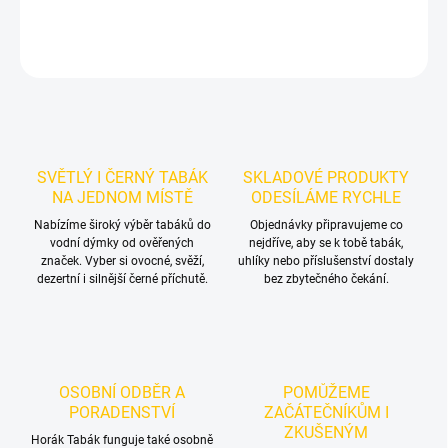
DETAILNÍ INFORMACE
ZEPTAT SE
HLÍDAT
SVĚTLÝ I ČERNÝ TABÁK
SKLADOVÉ PRODUKTY
NA JEDNOM MÍSTĚ
ODESÍLÁME RYCHLE
Nabízíme široký výběr tabáků do
Objednávky připravujeme co
vodní dýmky od ověřených
nejdříve, aby se k tobě tabák,
značek. Vyber si ovocné, svěží,
uhlíky nebo příslušenství dostaly
dezertní i silnější černé příchutě.
bez zbytečného čekání.
OSOBNÍ ODBĚR A
POMŮŽEME
PORADENSTVÍ
ZAČÁTEČNÍKŮM I
ZKUŠENÝM
Horák Tabák funguje také osobně