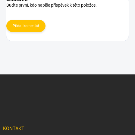
Buďte první, kdo napíše příspěvek k této položce.
Přidat komentář
Z
á
p
a
t
í
KONTAKT