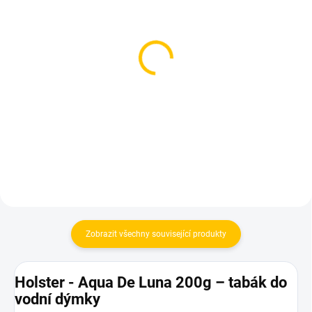
SKLADEM
SKLADEM
(1 KS)
(2 KS)
Azure BLACK - Dubai Ppl
BlackBurn App Del 200g
250g
959 Kč
1 199 Kč
Do košíku
Do košíku
Zobrazit všechny související produkty
Holster - Aqua De Luna 200g – tabák do
vodní dýmky