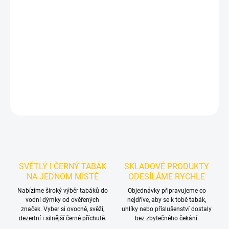
Příchuť: Máta, Jablko.
Holster - Aqua De Luna 200g
je světlý
tabák do vodní dýmky značky Holster.
Chuťové tóny:
svěžího
jablka a máty. Dobrá volba pro samostatnou přípravu i kreativní
mixy.
DETAILNÍ INFORMACE
ZEPTAT SE
HLÍDAT
SVĚTLÝ I ČERNÝ TABÁK
SKLADOVÉ PRODUKTY
NA JEDNOM MÍSTĚ
ODESÍLÁME RYCHLE
Nabízíme široký výběr tabáků do
Objednávky připravujeme co
vodní dýmky od ověřených
nejdříve, aby se k tobě tabák,
značek. Vyber si ovocné, svěží,
uhlíky nebo příslušenství dostaly
dezertní i silnější černé příchutě.
bez zbytečného čekání.