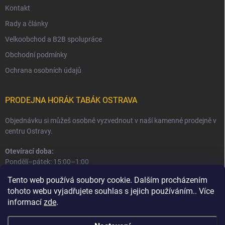
Kontakt
Rady a články
Velkoobchod a B2B spolupráce
Obchodní podmínky
Ochrana osobních údajů
PRODEJNA HORÁK TABÁK OSTRAVA
Objednávku si můžeš osobně vyzvednout v naší kamenné prodejně v
centru Ostravy.
Otevírací doba:
Pondělí–pátek: 15:00–1:00
Sobota–neděle: 16:00–1:00
Tento web používá soubory cookie. Dalším procházením
tohoto webu vyjadřujete souhlas s jejich používáním.. Více
Informace o prodejně a osobním odběru
informací
zde
.