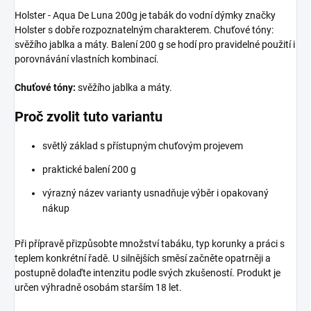
Holster - Aqua De Luna 200g je tabák do vodní dýmky značky
Holster s dobře rozpoznatelným charakterem. Chuťové tóny:
svěžího jablka a máty. Balení 200 g se hodí pro pravidelné použití i
porovnávání vlastních kombinací.
Chuťové tóny:
svěžího jablka a máty.
Proč zvolit tuto variantu
světlý základ s přístupným chuťovým projevem
praktické balení 200 g
výrazný název varianty usnadňuje výběr i opakovaný
nákup
Při přípravě přizpůsobte množství tabáku, typ korunky a práci s
teplem konkrétní řadě. U silnějších směsí začněte opatrněji a
postupně dolaďte intenzitu podle svých zkušeností. Produkt je
určen výhradně osobám starším 18 let.