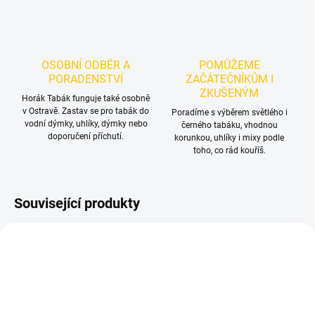
OSOBNÍ ODBĚR A
POMŮŽEME
PORADENSTVÍ
ZAČÁTEČNÍKŮM I
ZKUŠENÝM
Horák Tabák funguje také osobně
v Ostravě. Zastav se pro tabák do
Poradíme s výběrem světlého i
vodní dýmky, uhlíky, dýmky nebo
černého tabáku, vhodnou
doporučení příchutí.
korunkou, uhlíky i mixy podle
toho, co rád kouříš.
Související produkty