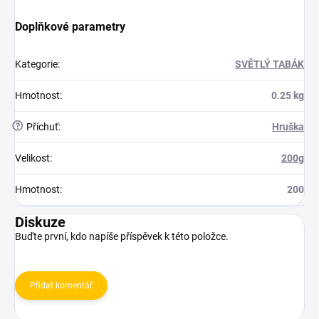
Doplňkové parametry
Kategorie
:
SVĚTLÝ TABÁK
Hmotnost
:
0.25 kg
?
Příchuť
:
Hruška
Velikost
:
200g
Hmotnost
:
200
Diskuze
Buďte první, kdo napíše příspěvek k této položce.
Přidat komentář