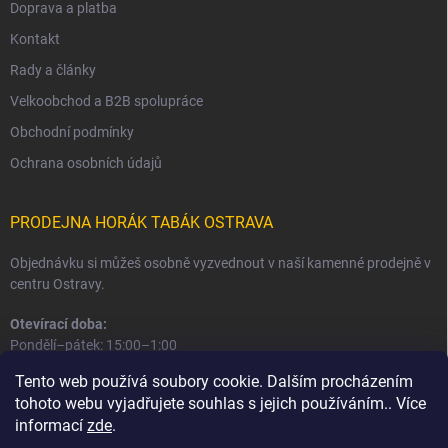
Doprava a platba
Kontakt
Rady a články
Velkoobchod a B2B spolupráce
Obchodní podmínky
Ochrana osobních údajů
PRODEJNA HORÁK TABÁK OSTRAVA
Objednávku si můžeš osobně vyzvednout v naší kamenné prodejně v
centru Ostravy.
Otevírací doba:
Pondělí–pátek: 15:00–1:00
Sobota–neděle: 16:00–1:00
Tento web používá soubory cookie. Dalším procházením
tohoto webu vyjadřujete souhlas s jejich používáním.. Více
Informace o prodejně a osobním odběru
informací
zde
.