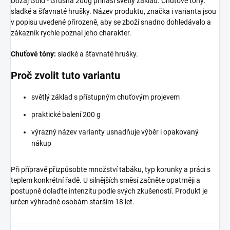
Dozaj Gold - Grusha 200g přináší světlý základ. Chuťové tóny:
sladké a šťavnaté hrušky. Název produktu, značka i varianta jsou
v popisu uvedené přirozeně, aby se zboží snadno dohledávalo a
zákazník rychle poznal jeho charakter.
Chuťové tóny:
sladké a šťavnaté hrušky.
Proč zvolit tuto variantu
světlý základ s přístupným chuťovým projevem
praktické balení 200 g
výrazný název varianty usnadňuje výběr i opakovaný
nákup
Při přípravě přizpůsobte množství tabáku, typ korunky a práci s
teplem konkrétní řadě. U silnějších směsí začněte opatrněji a
postupně dolaďte intenzitu podle svých zkušeností. Produkt je
určen výhradně osobám starším 18 let.