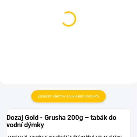
SKLADEM
SKLADEM
(3 KS)
(2 KS)
Overdozz Perta on the
Azure BLACK - Grow a
Rocks 50g
Tear 250g
199 Kč
1 199 Kč
Do košíku
Do košíku
Zobrazit všechny související produkty
Dozaj Gold - Grusha 200g – tabák do
vodní dýmky