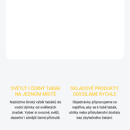
Příchuť: Hruška.
Dozaj Gold - Grusha 200g
je světlý tabák do
vodní dýmky značky Dozaj.
Chuťové tóny:
sladké a šťavnaté
hrušky. Hodí se samostatně i jako základ vlastních mixů.
DETAILNÍ INFORMACE
ZEPTAT SE
HLÍDAT
SVĚTLÝ I ČERNÝ TABÁK
SKLADOVÉ PRODUKTY
NA JEDNOM MÍSTĚ
ODESÍLÁME RYCHLE
Nabízíme široký výběr tabáků do
Objednávky připravujeme co
vodní dýmky od ověřených
nejdříve, aby se k tobě tabák,
značek. Vyber si ovocné, svěží,
uhlíky nebo příslušenství dostaly
dezertní i silnější černé příchutě.
bez zbytečného čekání.