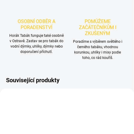
OSOBNÍ ODBĚR A
POMŮŽEME
PORADENSTVÍ
ZAČÁTEČNÍKŮM I
ZKUŠENÝM
Horák Tabák funguje také osobně
v Ostravě. Zastav se pro tabák do
Poradíme s výběrem světlého i
vodní dýmky, uhlíky, dýmky nebo
černého tabáku, vhodnou
doporučení příchutí.
korunkou, uhlíky i mixy podle
toho, co rád kouříš.
Související produkty