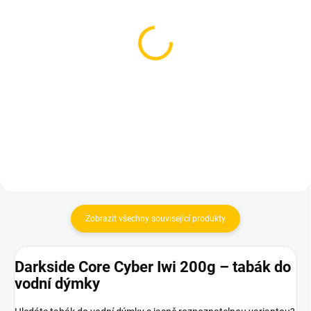
SKLADEM
SKLADEM
(4 KS)
(5 KS)
BlackBurn Red K 200g
BlackBurn Red K 100g
959 Kč
530 Kč
Do košíku
Do košíku
Zobrazit všechny související produkty
Darkside Core Cyber Iwi 200g – tabák do
vodní dýmky