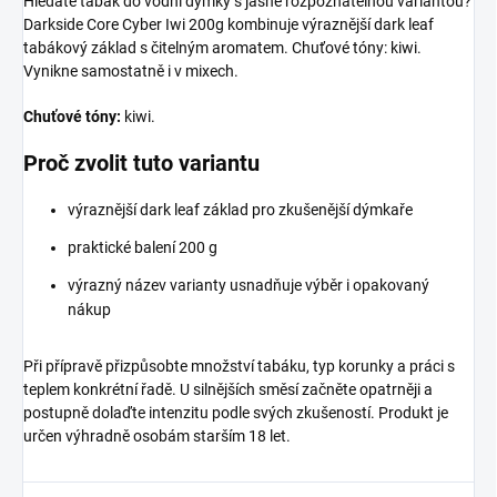
Hledáte tabák do vodní dýmky s jasně rozpoznatelnou variantou?
Darkside Core Cyber Iwi 200g kombinuje výraznější dark leaf
tabákový základ s čitelným aromatem. Chuťové tóny: kiwi.
Vynikne samostatně i v mixech.
Chuťové tóny:
kiwi.
Proč zvolit tuto variantu
výraznější dark leaf základ pro zkušenější dýmkaře
praktické balení 200 g
výrazný název varianty usnadňuje výběr i opakovaný
nákup
Při přípravě přizpůsobte množství tabáku, typ korunky a práci s
teplem konkrétní řadě. U silnějších směsí začněte opatrněji a
postupně dolaďte intenzitu podle svých zkušeností. Produkt je
určen výhradně osobám starším 18 let.