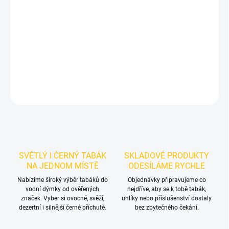
Příchuť: Kiwi. Darkside Core Cyber Iwi 200g je výraznější dark leaf
tabák do vodní dýmky značky Darkside. Dobrá volba pro
samostatnou přípravu i kreativní mixy.
DETAILNÍ INFORMACE
ZEPTAT SE
HLÍDAT
SVĚTLÝ I ČERNÝ TABÁK
SKLADOVÉ PRODUKTY
NA JEDNOM MÍSTĚ
ODESÍLÁME RYCHLE
Nabízíme široký výběr tabáků do
Objednávky připravujeme co
vodní dýmky od ověřených
nejdříve, aby se k tobě tabák,
značek. Vyber si ovocné, svěží,
uhlíky nebo příslušenství dostaly
dezertní i silnější černé příchutě.
bez zbytečného čekání.