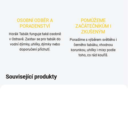
OSOBNÍ ODBĚR A
POMŮŽEME
PORADENSTVÍ
ZAČÁTEČNÍKŮM I
ZKUŠENÝM
Horák Tabák funguje také osobně
v Ostravě. Zastav se pro tabák do
Poradíme s výběrem světlého i
vodní dýmky, uhlíky, dýmky nebo
černého tabáku, vhodnou
doporučení příchutí.
korunkou, uhlíky i mixy podle
toho, co rád kouříš.
Související produkty
TIP