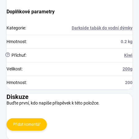
Doplňkové parametry
Kategorie
:
Darkside tabák do vodní dýmky
Hmotnost
:
0.2 kg
?
Příchuť
:
Kiwi
Velikost
:
200g
Hmotnost
:
200
Diskuze
Buďte první, kdo napíše příspěvek k této položce.
Přidat komentář