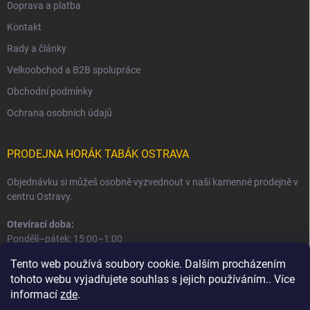
Doprava a platba
Kontakt
Rady a články
Velkoobchod a B2B spolupráce
Obchodní podmínky
Ochrana osobních údajů
PRODEJNA HORÁK TABÁK OSTRAVA
Objednávku si můžeš osobně vyzvednout v naší kamenné prodejně v
centru Ostravy.
Otevírací doba:
Pondělí–pátek: 15:00–1:00
Sobota–neděle: 16:00–1:00
Tento web používá soubory cookie. Dalším procházením
tohoto webu vyjadřujete souhlas s jejich používáním.. Více
Informace o prodejně a osobním odběru
informací
zde
.