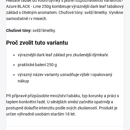
Hledáte tabák do vodní dýmky s jasně rozpoznatelnou variantou?
Azure BLACK - Lme 250g kombinuje výraznější dark leaf tabákový
základ s čitelným aromatem. Chuťové tóny: svěží limetky. Vynikne
samostatně i v mixech.
Chuťové tóny:
svěží limetky.
Proč zvolit tuto variantu
výraznější dark leaf základ pro zkušenější dýmkaře
praktické balení 250 g
výrazný název varianty usnadňuje výběr i opakovaný
nákup
Při přípravě přizpůsobte množství tabáku, typ korunky a práci s
teplem konkrétní řadě. U silnějších směsí začněte opatrněji a
postupně dolaďte intenzitu podle svých zkušeností. Produkt je
určen výhradně osobám starším 18 let.