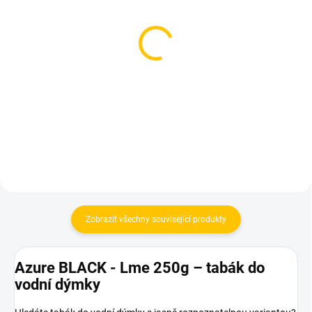
SKLADEM
SKLADEM
(2 KS)
(2 KS)
Starbuzz Vintage Fresh
TNG Alpaca - Kash Lima
Cito 250g
250g
1 049 Kč
1 599 Kč
Do košíku
Do košíku
Zobrazit všechny související produkty
Azure BLACK - Lme 250g – tabák do
vodní dýmky