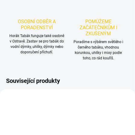
OSOBNÍ ODBĚR A
POMŮŽEME
PORADENSTVÍ
ZAČÁTEČNÍKŮM I
ZKUŠENÝM
Horák Tabák funguje také osobně
v Ostravě. Zastav se pro tabák do
Poradíme s výběrem světlého i
vodní dýmky, uhlíky, dýmky nebo
černého tabáku, vhodnou
doporučení příchutí.
korunkou, uhlíky i mixy podle
toho, co rád kouříš.
Související produkty