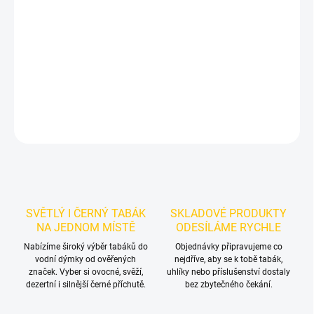
Příchuť: Limetka.
Azure BLACK - Lme 250g
je výraznější dark leaf
tabák do vodní dýmky značky Azure.
Chuťové tóny:
svěží limetky.
Oceníte jej samostatně i při kombinování s dalšími příchutěmi.
DETAILNÍ INFORMACE
ZEPTAT SE
HLÍDAT
SVĚTLÝ I ČERNÝ TABÁK
SKLADOVÉ PRODUKTY
NA JEDNOM MÍSTĚ
ODESÍLÁME RYCHLE
Nabízíme široký výběr tabáků do
Objednávky připravujeme co
vodní dýmky od ověřených
nejdříve, aby se k tobě tabák,
značek. Vyber si ovocné, svěží,
uhlíky nebo příslušenství dostaly
dezertní i silnější černé příchutě.
bez zbytečného čekání.