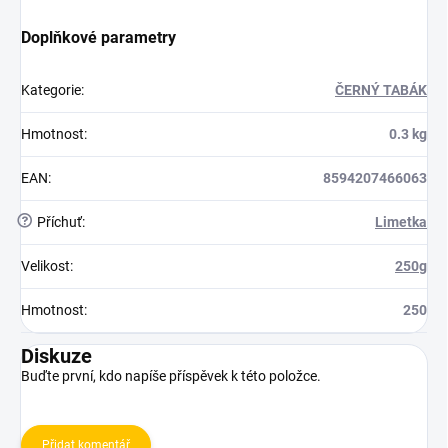
Doplňkové parametry
Kategorie
:
ČERNÝ TABÁK
Hmotnost
:
0.3 kg
EAN
:
8594207466063
?
Příchuť
:
Limetka
Velikost
:
250g
Hmotnost
:
250
Diskuze
Buďte první, kdo napíše příspěvek k této položce.
Přidat komentář