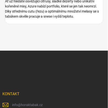
Ať už hledáte osvěžující citrusy, sladké dezerty nebo unikátní
kořeněné mixy, Azure nabízí portfolio, které se jen tak neomrzí.
Díky střednímu cutu (řezu) a optimálnímu množství melasy se s
tabákem skvěle pracuje a snese i vyšší teplotu.
Z
á
p
a
t
í
KONTAKT
info
@
horaktabak.cz