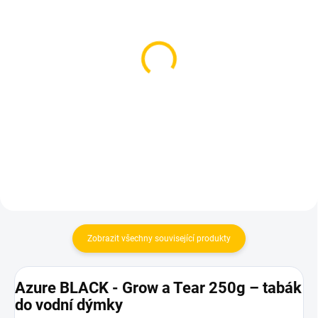
SKLADEM
SKLADEM
(3 KS)
(1 KS)
BlackBurn Piernade
Darkside Core Tear 200g
200g
899 Kč
959 Kč
Do košíku
Do košíku
Zobrazit všechny související produkty
Azure BLACK - Grow a Tear 250g – tabák
do vodní dýmky