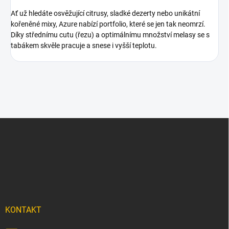
Ať už hledáte osvěžující citrusy, sladké dezerty nebo unikátní
kořeněné mixy, Azure nabízí portfolio, které se jen tak neomrzí.
Díky střednímu cutu (řezu) a optimálnímu množství melasy se s
tabákem skvěle pracuje a snese i vyšší teplotu.
Z
á
p
a
t
í
KONTAKT