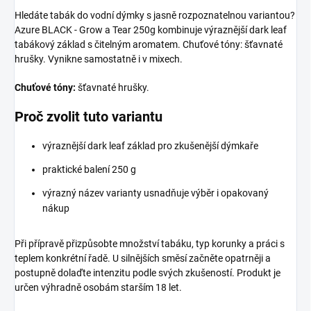
Hledáte tabák do vodní dýmky s jasně rozpoznatelnou variantou?
Azure BLACK - Grow a Tear 250g kombinuje výraznější dark leaf
tabákový základ s čitelným aromatem. Chuťové tóny: šťavnaté
hrušky. Vynikne samostatně i v mixech.
Chuťové tóny:
šťavnaté hrušky.
Proč zvolit tuto variantu
výraznější dark leaf základ pro zkušenější dýmkaře
praktické balení 250 g
výrazný název varianty usnadňuje výběr i opakovaný
nákup
Při přípravě přizpůsobte množství tabáku, typ korunky a práci s
teplem konkrétní řadě. U silnějších směsí začněte opatrněji a
postupně dolaďte intenzitu podle svých zkušeností. Produkt je
určen výhradně osobám starším 18 let.