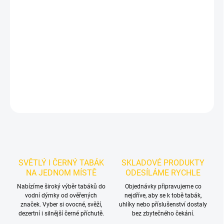
Příchuť: Hruška.
Azure BLACK - Grow a Tear 250g
je výraznější
dark leaf tabák do vodní dýmky značky Azure.
Chuťové tóny:
šťavnaté hrušky. Vynikne samostatně a nabízí prostor pro vlastní
kombinace.
DETAILNÍ INFORMACE
ZEPTAT SE
HLÍDAT
SVĚTLÝ I ČERNÝ TABÁK
SKLADOVÉ PRODUKTY
NA JEDNOM MÍSTĚ
ODESÍLÁME RYCHLE
Nabízíme široký výběr tabáků do
Objednávky připravujeme co
vodní dýmky od ověřených
nejdříve, aby se k tobě tabák,
značek. Vyber si ovocné, svěží,
uhlíky nebo příslušenství dostaly
dezertní i silnější černé příchutě.
bez zbytečného čekání.