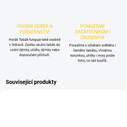
OSOBNÍ ODBĚR A
POMŮŽEME
PORADENSTVÍ
ZAČÁTEČNÍKŮM I
ZKUŠENÝM
Horák Tabák funguje také osobně
v Ostravě. Zastav se pro tabák do
Poradíme s výběrem světlého i
vodní dýmky, uhlíky, dýmky nebo
černého tabáku, vhodnou
doporučení příchutí.
korunkou, uhlíky i mixy podle
toho, co rád kouříš.
Související produkty