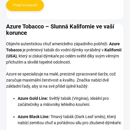
Přidat komentář
Azure Tobacco – Slunná Kalifornie ve vaší
korunce
Objevte autentickou chuť amerického západního pobřeží.
Azure
Tobacco
je prémiový tabák do vodní dýmky vyráběný v
Kalifornii
(USA)
, který si získal dýmkaře po celém světě díky svým věrným
příchutím a skvělé tepelné odolnosti.
Azure se specializuje na malé, precizně zpracované šarže, což
zaručuje maximální čerstvost a kvalitu. Značka nabízí dvě
základní řady, aby si na své přišel úplně každý:
Azure Gold Line:
Světlý tabák (Virginia), ideální pro
začátečníky a milovníky lehkého kouření.
Azure Black Line:
Tmavý tabák (Dark Leaf směs), který
nabízí zemitou chuť a pořádnou sílu pro zkušené dýmkaře.