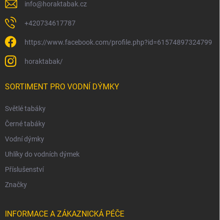
info
@
horaktabak.cz
+420734617787
https://www.facebook.com/profile.php?id=61574897324799
horaktabak/
SORTIMENT PRO VODNÍ DÝMKY
Světlé tabáky
Černé tabáky
Vodní dýmky
Uhlíky do vodních dýmek
Příslušenství
Značky
INFORMACE A ZÁKAZNICKÁ PÉČE