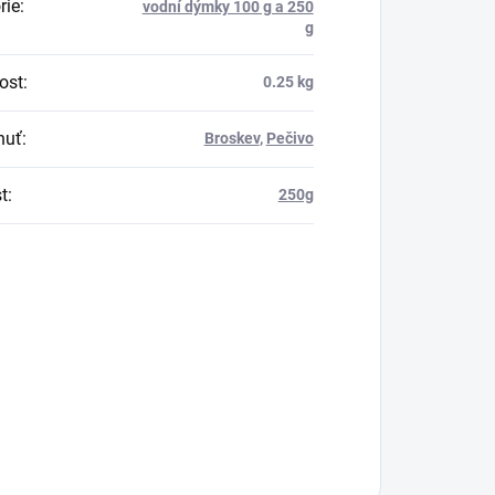
rie
:
vodní dýmky 100 g a 250
g
ost
:
0.25 kg
huť
:
Broskev
,
Pečivo
t
:
250g