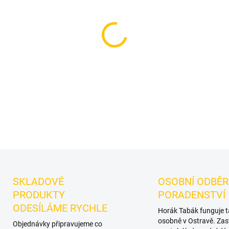
−
+
Příchuť: Broskev, Pečivo.
TN
leaf tabák do vodní dýmky 
koláče. Oceníte jej samostatn
DETAILNÍ INFORMACE
SKLADOVÉ
OSOBNÍ ODBĚR
PRODUKTY
PORADENSTVÍ
ODESÍLÁME RYCHLE
Horák Tabák funguje 
osobně v Ostravě. Zas
Objednávky připravujeme co