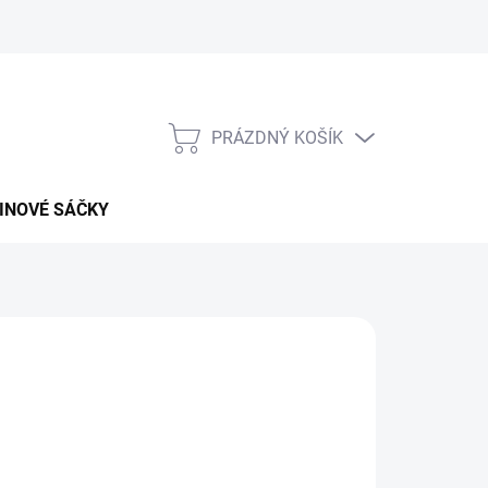
PRÁZDNÝ KOŠÍK
NÁKUPNÍ
KOŠÍK
INOVÉ SÁČKY
026
MOŽNOSTI DORUČENÍ