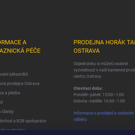
ORMACE A
PRODEJNA HORÁK TA
AZNICKÁ PÉČE
OSTRAVA
Objednávku si můžeš osobně
vyzvednout v naší kamenné prod
cení zákazníků
centru Ostravy.
ná prodejna Ostrava
Otevírací doba:
a a platba
Pondělí–pátek: 15:00–1:00
Sobota–neděle: 16:00–1:00
kt
 články
Informace o prodejně a osobním
odběru
obchod a B2B spolupráce
dní podmínky