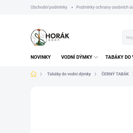
Přejít
Obchodní podmínky
Podmínky ochrany osobních ú
na
obsah
NOVINKY
VODNÍ DÝMKY
TABÁKY DO 
Domů
Tabáky do vodní dýmky
ČERNÝ TABÁK
Neohodnoceno
Podrobnosti hodn