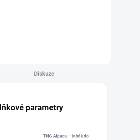
530 Kč
Do košíku
Diskuze
lňkové parametry
TNG Alpaca – tabák do