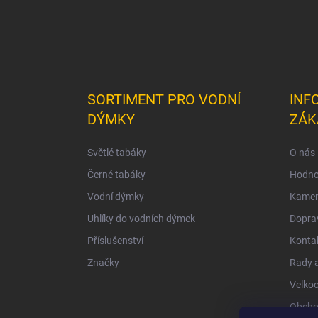
SORTIMENT PRO VODNÍ
INF
DÝMKY
ZÁK
Světlé tabáky
O nás
Černé tabáky
Hodno
Vodní dýmky
Kamen
Uhlíky do vodních dýmek
Doprav
Příslušenství
Konta
Značky
Rady a
Velko
Obcho