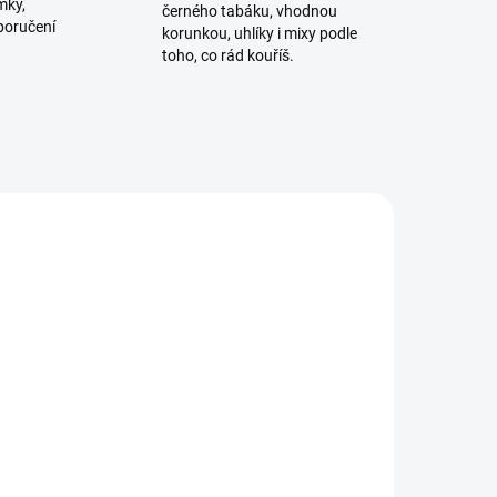
mky,
černého tabáku, vhodnou
poručení
korunkou, uhlíky i mixy podle
toho, co rád kouříš.
ADEM
SKLADEM
4 KS)
(3 KS)
BlackBurn Pitch Yoo 100g