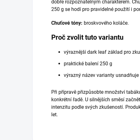
dobře rozpoznatelným charakterem. Chuť
250 g se hodí pro pravidelné použití i p
Chuťové tóny:
broskvového koláče.
Proč zvolit tuto variantu
výraznější dark leaf základ pro zk
praktické balení 250 g
výrazný název varianty usnadňuje
Při přípravě přizpůsobte množství tabáku
konkrétní řadě. U silnějších směsí začně
intenzitu podle svých zkušeností. Prod
let.