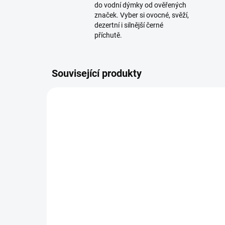
do vodní dýmky od ověřených
značek. Vyber si ovocné, svěží,
dezertní i silnější černé
příchutě.
Související produkty
SKLADEM
(3 KS)
Azure BLACK - Carolina
Az