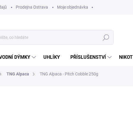
dajů
Prodejna Ostrava
Moje objednávka
Hledat
VODNÍ DÝMKY
UHLÍKY
PŘÍSLUŠENSTVÍ
NIKOT
TNG Alpaca
TNG Alpaca - Pitch Cobble 250g
ocení
ZNAČKA:
TNG ALPACA
1 599 Kč
Měrná
SKLADEM
(1 KS)
cena:
MŮŽEME DORUČIT DO:
10.8.2