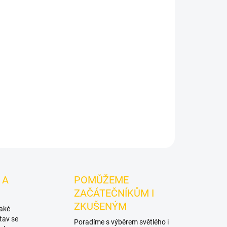
Přidat do košíku
G Alpaca - Pitch Cobble 250g
je výraznější dark
značky TNG Alpaca.
Chuťové tóny:
broskvového
ě i při kombinování s dalšími příchutěmi.
ZEPTAT SE
HLÍDAT
 A
POMŮŽEME
ZAČÁTEČNÍKŮM I
ZKUŠENÝM
také
tav se
Poradíme s výběrem světlého i