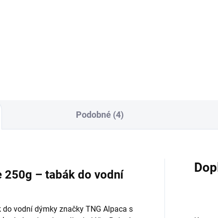
h 250g
200g
199 Kč
959 Kč
Do košíku
Do košíku
Podobné (4)
Dop
e 250g – tabák do vodní
ák do vodní dýmky značky TNG Alpaca s