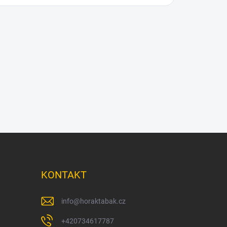
KONTAKT
info
@
horaktabak.cz
+420734617787