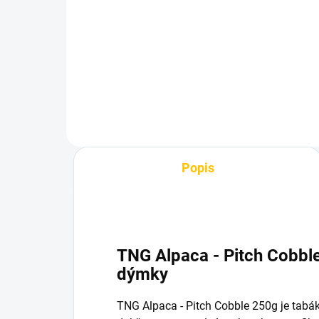
Pch 250g
Pc
1 199 Kč
1 
Do košíku
Popis
TNG Alpaca - Pitch Cobbl
dýmky
TNG Alpaca - Pitch Cobble 250g je tab