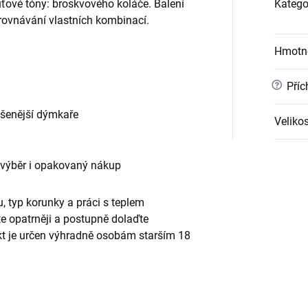
ové tóny: broskvového koláče. Balení
Katego
orovnávání vlastních kombinací.
Hmotn
?
Příc
ušenější dýmkaře
Velikos
 výběr i opakovaný nákup
, typ korunky a práci s teplem
te opatrněji a postupně dolaďte
ukt je určen výhradně osobám starším 18