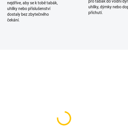
pro tabák do vodní dý
nejdříve, aby se k tobě tabák,
uhlíky, dýmky nebo do
uhlíky nebo příslušenství
příchutí.
dostaly bez zbytečného
čekání.
SKLADEM
SKL
(2 KS)
(
ure BLACK - Lifes A
BlackBurn Pinch Yogrt