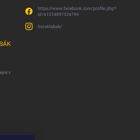
https://www.facebook.com/profile.php?
id=61574897324799
horaktabak/
BÁK
ejně v