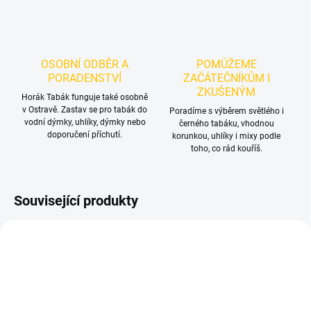
OSOBNÍ ODBĚR A
POMŮŽEME
PORADENSTVÍ
ZAČÁTEČNÍKŮM I
ZKUŠENÝM
Horák Tabák funguje také osobně
v Ostravě. Zastav se pro tabák do
Poradíme s výběrem světlého i
vodní dýmky, uhlíky, dýmky nebo
černého tabáku, vhodnou
doporučení příchutí.
korunkou, uhlíky i mixy podle
toho, co rád kouříš.
Související produkty