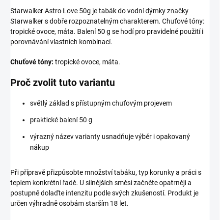
Starwalker Astro Love 50g je tabák do vodní dýmky značky
Starwalker s dobře rozpoznatelným charakterem. Chuťové tóny:
tropické ovoce, máta. Balení 50 g se hodí pro pravidelné použití i
porovnávání vlastních kombinací.
Chuťové tóny:
tropické ovoce, máta.
Proč zvolit tuto variantu
světlý základ s přístupným chuťovým projevem
praktické balení 50 g
výrazný název varianty usnadňuje výběr i opakovaný
nákup
Při přípravě přizpůsobte množství tabáku, typ korunky a práci s
teplem konkrétní řadě. U silnějších směsí začněte opatrněji a
postupně dolaďte intenzitu podle svých zkušeností. Produkt je
určen výhradně osobám starším 18 let.