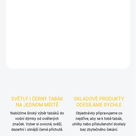
Příchuť: Máta, Tropické ovoce.
Starwalker Astro Love 50g
je
světlý tabák do vodní dýmky značky Starwalker.
Chuťové tóny:
tropické ovoce, máta. Vynikne samostatně a nabízí prostor pro
vlastní kombinace.
DETAILNÍ INFORMACE
ZEPTAT SE
HLÍDAT
SVĚTLÝ I ČERNÝ TABÁK
SKLADOVÉ PRODUKTY
NA JEDNOM MÍSTĚ
ODESÍLÁME RYCHLE
Nabízíme široký výběr tabáků do
Objednávky připravujeme co
vodní dýmky od ověřených
nejdříve, aby se k tobě tabák,
značek. Vyber si ovocné, svěží,
uhlíky nebo příslušenství dostaly
dezertní i silnější černé příchutě.
bez zbytečného čekání.