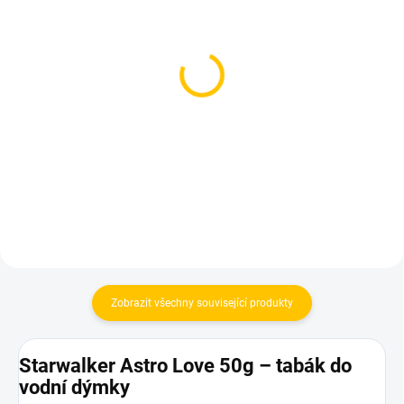
SKLADEM
SKLADEM
(1 KS)
(2 KS)
Dozaj Gold - Magic
Holster - Lion Punch
Smoke 200g
200g
699 Kč
639 Kč
Do košíku
Do košíku
Zobrazit všechny související produkty
Starwalker Astro Love 50g – tabák do
vodní dýmky