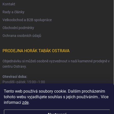
Kontakt
Rady a články
Velkoobchod a B2B spolupráce
Obchodní podmínky
Ochrana osobních údajů
PRODEJNA HORÁK TABÁK OSTRAVA
Objednávku si můžeš osobně vyzvednout v naší kamenné prodejně v
centru Ostravy.
Otevírací doba:
Pondělí–pátek: 15:00–1:00
Sobota–neděle: 16:00–1:00
Tento web používá soubory cookie. Dalším procházením
tohoto webu vyjadřujete souhlas s jejich používáním.. Více
Informace o prodejně a osobním odběru
informací
zde
.