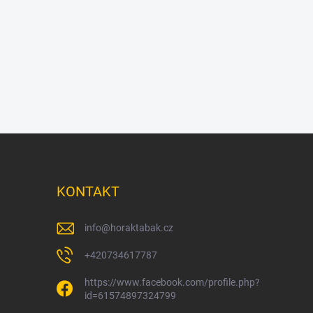
KONTAKT
info
@
horaktabak.cz
+420734617787
https://www.facebook.com/profile.php?
id=61574897324799