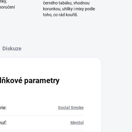
mky,
černého tabáku, vhodnou
poručení
korunkou, uhlíky i mixy podle
toho, co rád kouříš.
Diskuze
lňkové parametry
rie
:
Social Smoke
huť
:
Mentol