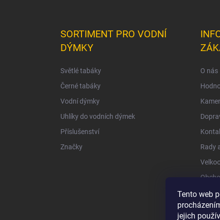
SORTIMENT PRO VODNÍ
INF
DÝMKY
ZÁK
Světlé tabáky
O nás
Černé tabáky
Hodno
Vodní dýmky
Kamen
Uhlíky do vodních dýmek
Doprav
Příslušenství
Konta
Značky
Rady a
Velko
Obcho
Ochra
Tento web p
procházením
jejich použí