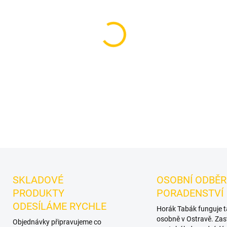
Příchuť: Mentol.
Social Smo
dýmky značky Social Smoke
samostatnou přípravu i kreat
DETAILNÍ INFORMACE
SKLADOVÉ
OSOBNÍ ODBĚR
PRODUKTY
PORADENSTVÍ
ODESÍLÁME RYCHLE
Horák Tabák funguje 
osobně v Ostravě. Zas
Objednávky připravujeme co