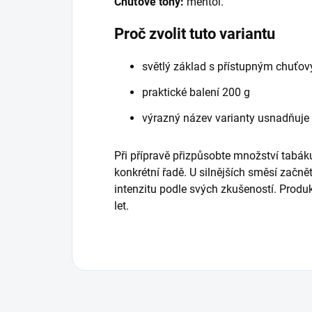
Chuťové tóny:
mentol.
Proč zvolit tuto variantu
světlý základ s přístupným chuťo
praktické balení 200 g
výrazný název varianty usnadňuje
Při přípravě přizpůsobte množství tabáku
konkrétní řadě. U silnějších směsí začně
intenzitu podle svých zkušeností. Prod
let.