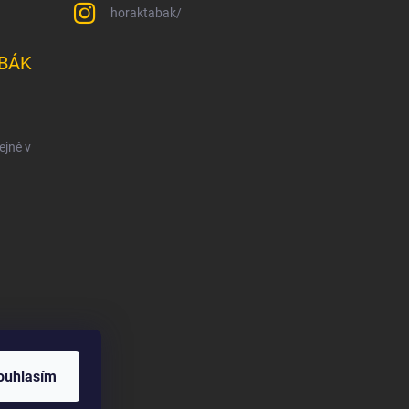
horaktabak/
BÁK
ejně v
ouhlasím