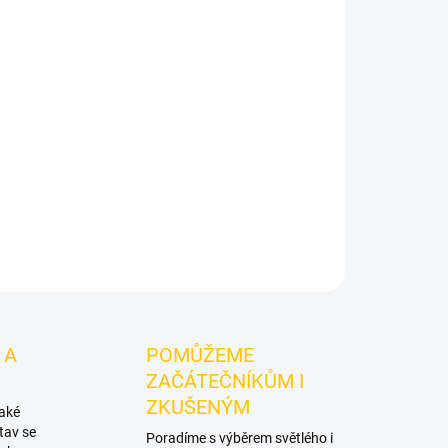
ke Absolute Zero 200g
je světlý tabák do vodní
.
Chuťové tóny:
mentol. Dobrá volba pro
ivní mixy.
ZEPTAT SE
HLÍDAT
 A
POMŮŽEME
ZAČÁTEČNÍKŮM I
ZKUŠENÝM
také
tav se
Poradíme s výběrem světlého i