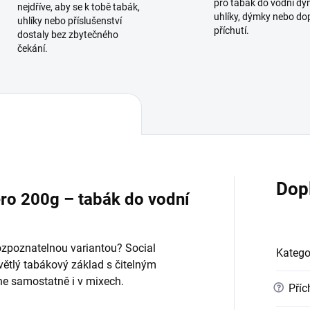
pro tabák do vodní dý
nejdříve, aby se k tobě tabák,
uhlíky, dýmky nebo do
uhlíky nebo příslušenství
příchutí.
dostaly bez zbytečného
čekání.
Dop
ro 200g – tabák do vodní
ozpoznatelnou variantou? Social
Katego
ětlý tabákový základ s čitelným
e samostatně i v mixech.
?
Příc