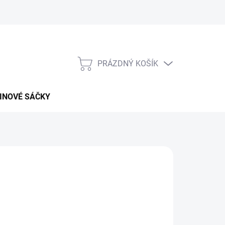
PRÁZDNÝ KOŠÍK
NÁKUPNÍ
KOŠÍK
INOVÉ SÁČKY