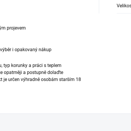
Velikos
vým projevem
 výběr i opakovaný nákup
, typ korunky a práci s teplem
te opatrněji a postupně dolaďte
ukt je určen výhradně osobám starším 18