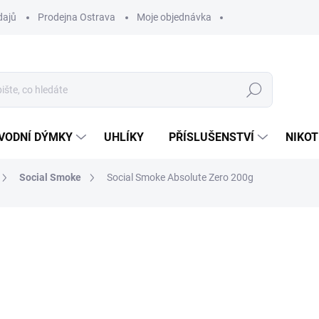
dajů
Prodejna Ostrava
Moje objednávka
Hledat
VODNÍ DÝMKY
UHLÍKY
PŘÍSLUŠENSTVÍ
NIKOT
Social Smoke
Social Smoke Absolute Zero 200g
ocení
ZNAČKA:
SOCIAL SMOKE
750 Kč
Měrná
VYPRODÁNO
cena:
MOŽNOSTI DORUČENÍ