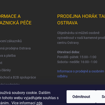
ORMACE A
PRODEJNA HORÁK TA
AZNICKÁ PÉČE
OSTRAVA
Objednávku si můžeš osobně
vyzvednout v naší kamenné prod
cení zákazníků
centru Ostravy.
ná prodejna Ostrava
Otevírací doba:
a a platba
Pondělí–pátek: 15:00–1:00
Sobota–neděle: 16:00–1:00
kt
 články
Informace o prodejně a osobním
odběru
obchod a B2B spolupráce
dní podmínky
na osobních údajů
oužívá soubory cookie. Dalším
Odmítnout
S
 tohoto webu vyjadřujete souhlas s
váním.. Více informací
zde
.