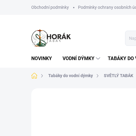
Přejít
Obchodní podmínky
Podmínky ochrany osobních ú
na
obsah
NOVINKY
VODNÍ DÝMKY
TABÁKY DO 
Domů
Tabáky do vodní dýmky
SVĚTLÝ TABÁK
Neohodnoceno
Podrobnosti hodn