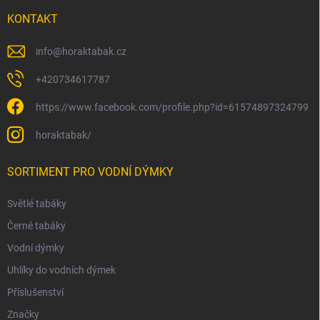
KONTAKT
info
@
horaktabak.cz
+420734617787
https://www.facebook.com/profile.php?id=61574897324799
horaktabak/
SORTIMENT PRO VODNÍ DÝMKY
Světlé tabáky
Černé tabáky
Vodní dýmky
Uhlíky do vodních dýmek
Příslušenství
Značky