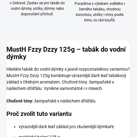
v Ostravě. Zastav se pro tabák do
Poradíme s výběrem světlého i
vodní dýmky, uhlíky, dýmky nebo
černého tabáku, vhodnou
doporučení příchutí.
korunkou, uhlíky i mixy podle
toho, co rád kouříš.
MustH Fzzy Dzzy 125g – tabák do vodní
dýmky
Hledáte tabák do vodní dýmky s jasně rozpoznatelnou variantou?
MustH Fzzy Dzzy 125g kombinuje výraznější dark leaf tabákový
základ s čitelným aromatem. Chuťové tóny: šampaňské s
nádechem dřišťálu. Vynikne samostatně i v mixech.
Chuťové tóny:
šampaňské s nádechem dřišťálu.
Proč zvolit tuto variantu
výraznější dark leaf základ pro zkušenější dýmkaře
praktické balení 125 g