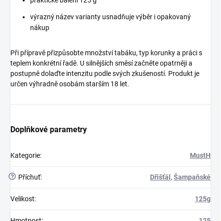
výrazný název varianty usnadňuje výběr i opakovaný
nákup
Při přípravě přizpůsobte množství tabáku, typ korunky a práci s
teplem konkrétní řadě. U silnějších směsí začněte opatrněji a
postupně dolaďte intenzitu podle svých zkušeností. Produkt je
určen výhradně osobám starším 18 let.
Doplňkové parametry
Kategorie
:
MustH
?
Příchuť
:
Dřišťál
,
Šampaňské
Velikost
:
125g
Hmotnost
:
125