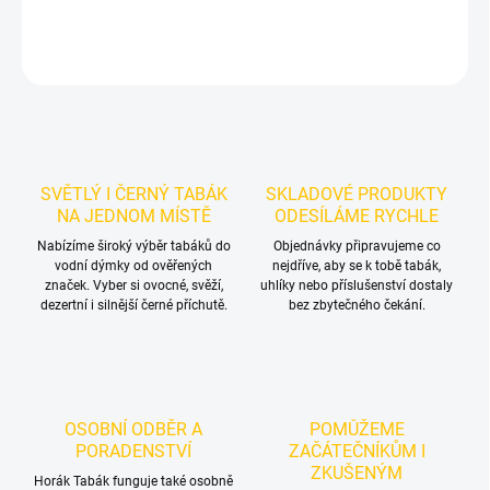
DETAILNÍ INFORMACE
ZEPTAT SE
HLÍDAT
SVĚTLÝ I ČERNÝ TABÁK
SKLADOVÉ PRODUKTY
NA JEDNOM MÍSTĚ
ODESÍLÁME RYCHLE
Nabízíme široký výběr tabáků do
Objednávky připravujeme co
vodní dýmky od ověřených
nejdříve, aby se k tobě tabák,
značek. Vyber si ovocné, svěží,
uhlíky nebo příslušenství dostaly
dezertní i silnější černé příchutě.
bez zbytečného čekání.
OSOBNÍ ODBĚR A
POMŮŽEME
PORADENSTVÍ
ZAČÁTEČNÍKŮM I
ZKUŠENÝM
Horák Tabák funguje také osobně