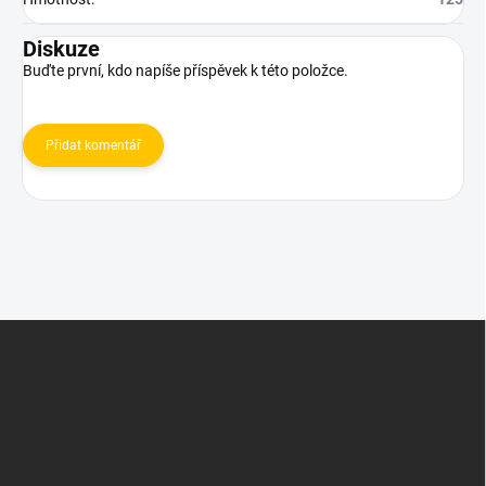
Diskuze
Buďte první, kdo napíše příspěvek k této položce.
Přidat komentář
Z
á
p
a
t
í