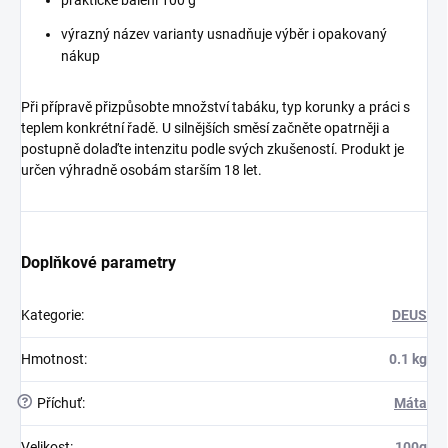
výrazný název varianty usnadňuje výběr i opakovaný
nákup
Při přípravě přizpůsobte množství tabáku, typ korunky a práci s
teplem konkrétní řadě. U silnějších směsí začněte opatrněji a
postupně dolaďte intenzitu podle svých zkušeností. Produkt je
určen výhradně osobám starším 18 let.
Doplňkové parametry
Kategorie
:
DEUS
Hmotnost
:
0.1 kg
?
Příchuť
:
Máta
Velikost
:
100g