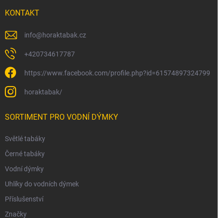
KONTAKT
info
@
horaktabak.cz
+420734617787
https://www.facebook.com/profile.php?id=61574897324799
horaktabak/
SORTIMENT PRO VODNÍ DÝMKY
Světlé tabáky
Černé tabáky
Vodní dýmky
Uhlíky do vodních dýmek
Příslušenství
Značky