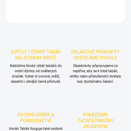
DETAILNÍ INFORMACE
ZEPTAT SE
HLÍDAT
SVĚTLÝ I ČERNÝ TABÁK
SKLADOVÉ PRODUKTY
NA JEDNOM MÍSTĚ
ODESÍLÁME RYCHLE
Nabízíme široký výběr tabáků do
Objednávky připravujeme co
vodní dýmky od ověřených
nejdříve, aby se k tobě tabák,
značek. Vyber si ovocné, svěží,
uhlíky nebo příslušenství dostaly
dezertní i silnější černé příchutě.
bez zbytečného čekání.
OSOBNÍ ODBĚR A
POMŮŽEME
PORADENSTVÍ
ZAČÁTEČNÍKŮM I
ZKUŠENÝM
Horák Tabák funguje také osobně