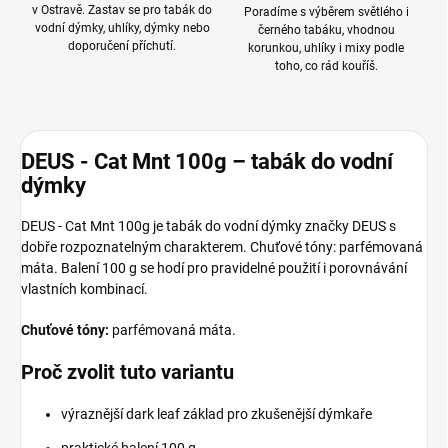
v Ostravě. Zastav se pro tabák do
Poradíme s výběrem světlého i
vodní dýmky, uhlíky, dýmky nebo
černého tabáku, vhodnou
doporučení příchutí.
korunkou, uhlíky i mixy podle
toho, co rád kouříš.
DEUS - Cat Mnt 100g – tabák do vodní
dýmky
DEUS - Cat Mnt 100g je tabák do vodní dýmky značky DEUS s
dobře rozpoznatelným charakterem. Chuťové tóny: parfémovaná
máta. Balení 100 g se hodí pro pravidelné použití i porovnávání
vlastních kombinací.
Chuťové tóny:
parfémovaná máta.
Proč zvolit tuto variantu
výraznější dark leaf základ pro zkušenější dýmkaře
praktické balení 100 g