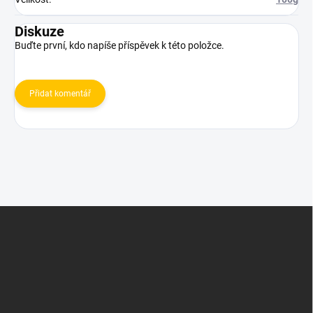
Diskuze
Buďte první, kdo napíše příspěvek k této položce.
Přidat komentář
Z
á
p
a
t
í