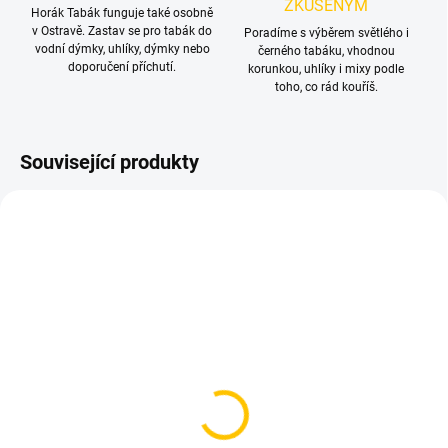
ZKUŠENÝM
Horák Tabák funguje také osobně
v Ostravě. Zastav se pro tabák do
Poradíme s výběrem světlého i
vodní dýmky, uhlíky, dýmky nebo
černého tabáku, vhodnou
doporučení příchutí.
korunkou, uhlíky i mixy podle
toho, co rád kouříš.
Související produkty
TIP
NOVINKA
SKLADEM
SKLADEM
(1 KS)
(1 KS)
Dýmkařská vidlička Steel
Embery Fork Silver –
na tabák – Silver
vidlička na tabák