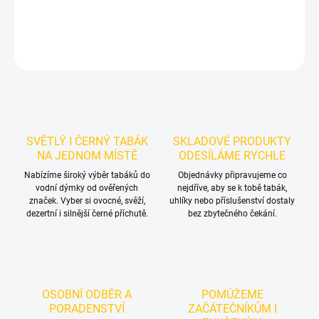
DETAILNÍ INFORMACE
ZEPTAT SE
HLÍDAT
SVĚTLÝ I ČERNÝ TABÁK
SKLADOVÉ PRODUKTY
NA JEDNOM MÍSTĚ
ODESÍLÁME RYCHLE
Nabízíme široký výběr tabáků do
Objednávky připravujeme co
vodní dýmky od ověřených
nejdříve, aby se k tobě tabák,
značek. Vyber si ovocné, svěží,
uhlíky nebo příslušenství dostaly
dezertní i silnější černé příchutě.
bez zbytečného čekání.
OSOBNÍ ODBĚR A
POMŮŽEME
PORADENSTVÍ
ZAČÁTEČNÍKŮM I