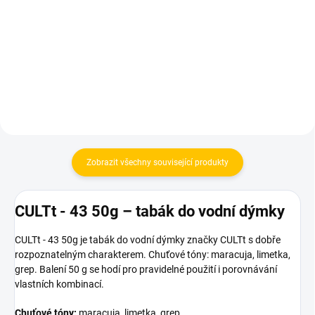
60 Kč
175 Kč
Do košíku
Do košíku
Zobrazit všechny související produkty
CULTt - 43 50g – tabák do vodní dýmky
CULTt - 43 50g je tabák do vodní dýmky značky CULTt s dobře
rozpoznatelným charakterem. Chuťové tóny: maracuja, limetka,
grep. Balení 50 g se hodí pro pravidelné použití i porovnávání
vlastních kombinací.
Chuťové tóny:
maracuja, limetka, grep.