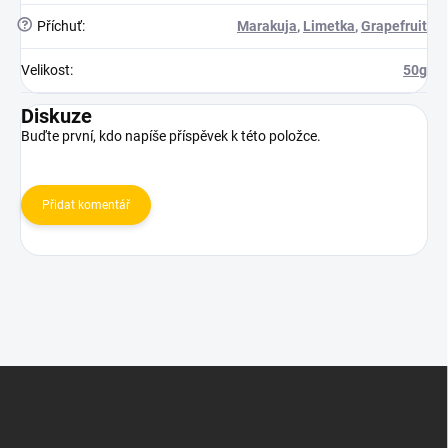
?
Příchuť
:
Marakuja
,
Limetka
,
Grapefruit
Velikost
:
50g
Diskuze
Buďte první, kdo napíše příspěvek k této položce.
Přidat komentář
Z
á
p
a