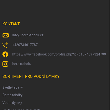
t
í
KONTAKT
info
@
horaktabak.cz
+420734617787
https://www.facebook.com/profile.php?id=61574897324799
horaktabak/
SORTIMENT PRO VODNÍ DÝMKY
Světlé tabáky
Černé tabáky
Vodní dýmky