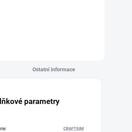
Hookah V1 – Gold (Zlatá)
749 Kč
Do košíku
Ostatní informace
lňkové parametry
rie
:
CRAFTIUM