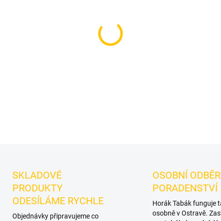
Příchuť: Pomeranč, Květiny.
výraznější dark leaf tabák
květinový pomeranč. Vynikne 
kombinace.
DETAILNÍ INFORMACE
SKLADOVÉ
OSOBNÍ ODBĚR
PRODUKTY
PORADENSTVÍ
ODESÍLÁME RYCHLE
Horák Tabák funguje 
osobně v Ostravě. Zas
Objednávky připravujeme co