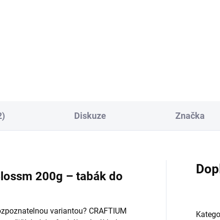
m (1 kus)
Kaya 2ks
 Kč
48 Kč
Do košíku
Do košíku
2)
Diskuze
Značka
Dop
lossm 200g – tabák do
rozpoznatelnou variantou? CRAFTIUM
Katego