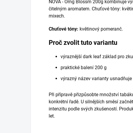
NOVA - Orng Blossm 200g kombinuje výra
čitelným aromatem. Chuťové tóny: květ
mixech.
Chuťové tóny:
květinový pomeranč.
Proč zvolit tuto variantu
výraznější dark leaf základ pro zk
praktické balení 200 g
výrazný název varianty usnadňuje
Při přípravě přizpůsobte množství tabáku
konkrétní řadě. U silnějších směsí začně
intenzitu podle svých zkušeností. Prod
let.