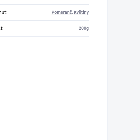
huť
:
Pomeranč
,
Květiny
t
:
200g