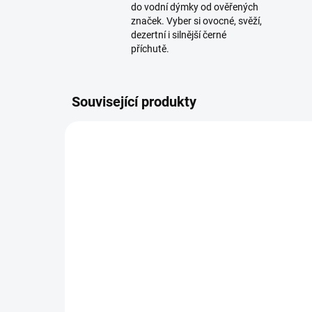
do vodní dýmky od ověřených
značek. Vyber si ovocné, svěží,
dezertní i silnější černé
příchutě.
Související produkty
TIP
SKLADEM
(2 KS)
Dýmkařská vidlička Steel
Kul