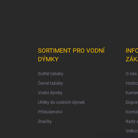
SORTIMENT PRO VODNÍ
INF
DÝMKY
ZÁK
Světlé tabáky
O nás
Černé tabáky
Hodno
Vodní dýmky
Kamen
Uhlíky do vodních dýmek
Doprav
Příslušenství
Konta
Značky
Rady a
Velko