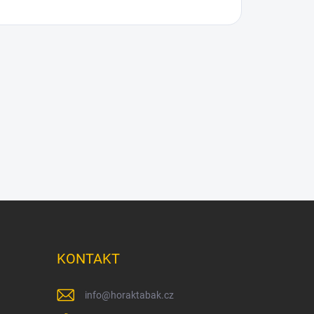
KONTAKT
info
@
horaktabak.cz