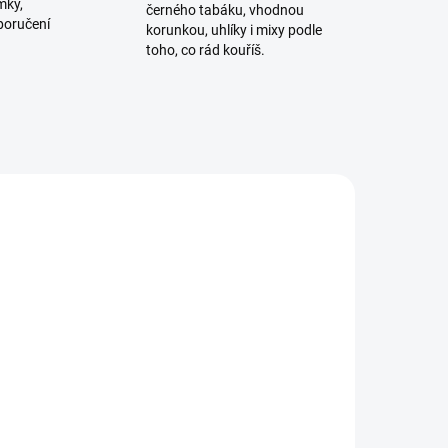
mky,
černého tabáku, vhodnou
poručení
korunkou, uhlíky i mixy podle
toho, co rád kouříš.
ADEM
SKLADEM
5 KS)
(4 KS)
Kleště na uhlíky Blade