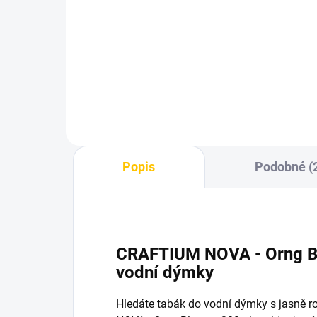
na tabák – Silver
7m
60 Kč
10
Do košíku
Popis
Podobné (
CRAFTIUM NOVA - Orng B
vodní dýmky
Hledáte tabák do vodní dýmky s jasně 