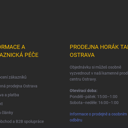
ORMACE A
PRODEJNA HORÁK TA
AZNICKÁ PÉČE
OSTRAVA
Objednávku si můžeš osobně
vyzvednout v naší kamenné prod
cení zákazníků
centru Ostravy.
ná prodejna Ostrava
Otevírací doba:
a a platba
Pondělí–pátek: 15:00–1:00
Sobota–neděle: 16:00–1:00
kt
 články
Informace o prodejně a osobním
odběru
obchod a B2B spolupráce