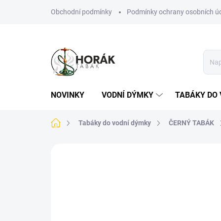
Přejít
Obchodní podmínky
Podmínky ochrany osobních ú
na
obsah
NOVINKY
VODNÍ DÝMKY
TABÁKY DO 
Domů
Tabáky do vodní dýmky
ČERNÝ TABÁK
Neohodnoceno
Podrobnosti hodn