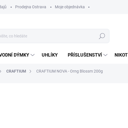
dajů
Prodejna Ostrava
Moje objednávka
Hledat
VODNÍ DÝMKY
UHLÍKY
PŘÍSLUŠENSTVÍ
NIKOT
CRAFTIUM
CRAFTIUM NOVA - Orng Blossm 200g
ocení
ZNAČKA:
CRAFTIUM
890 Kč
Měrná
VYPRODÁNO
cena:
MOŽNOSTI DORUČENÍ