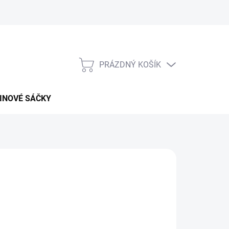
PRÁZDNÝ KOŠÍK
NÁKUPNÍ
KOŠÍK
INOVÉ SÁČKY