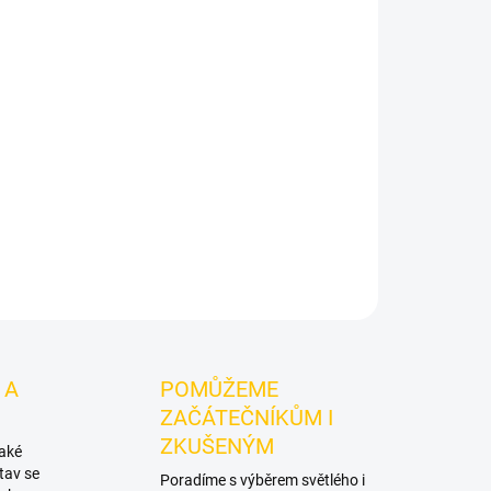
CRAFTIUM NOVA - Orng Blossm 200g
je
 do vodní dýmky značky CRAFTIUM.
Chuťové tóny:
samostatně a nabízí prostor pro vlastní
ZEPTAT SE
HLÍDAT
 A
POMŮŽEME
ZAČÁTEČNÍKŮM I
ZKUŠENÝM
také
tav se
Poradíme s výběrem světlého i