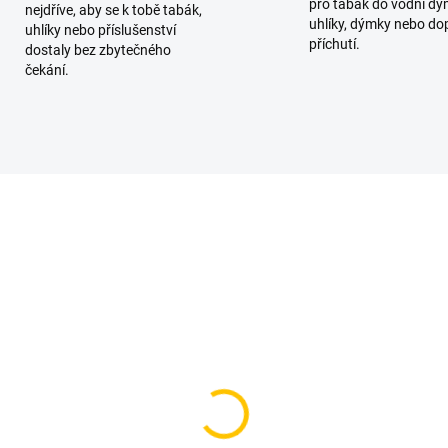
pro tabák do vodní dý
nejdříve, aby se k tobě tabák,
uhlíky, dýmky nebo do
uhlíky nebo příslušenství
příchutí.
dostaly bez zbytečného
čekání.
SKLADEM
SKL
(>5 KS)
(>
ičky do vodní dýmky -
Těsnění pro korunku