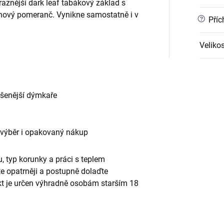
znější dark leaf tabákový základ s
inový pomeranč. Vynikne samostatně i v
?
Příc
Velikos
ušenější dýmkaře
 výběr i opakovaný nákup
, typ korunky a práci s teplem
te opatrněji a postupně dolaďte
ukt je určen výhradně osobám starším 18