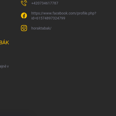
+420734617787
https://www.facebook.com/profile.php?
id=61574897324799
horaktabak/
BÁK
ejně v