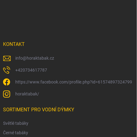
p
a
t
í
KONTAKT
info
@
horaktabak.cz
+420734617787
https://www.facebook.com/profile.php?id=61574897324799
horaktabak/
SORTIMENT PRO VODNÍ DÝMKY
Světlé tabáky
Černé tabáky