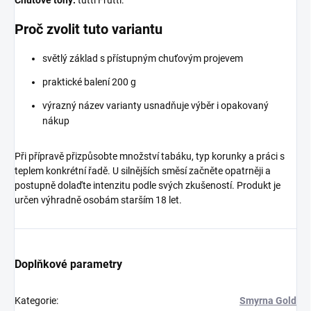
Chuťové tóny:
tutti Frutti.
Proč zvolit tuto variantu
světlý základ s přístupným chuťovým projevem
praktické balení 200 g
výrazný název varianty usnadňuje výběr i opakovaný
nákup
Při přípravě přizpůsobte množství tabáku, typ korunky a práci s
teplem konkrétní řadě. U silnějších směsí začněte opatrněji a
postupně dolaďte intenzitu podle svých zkušeností. Produkt je
určen výhradně osobám starším 18 let.
Doplňkové parametry
Kategorie
:
Smyrna Gold