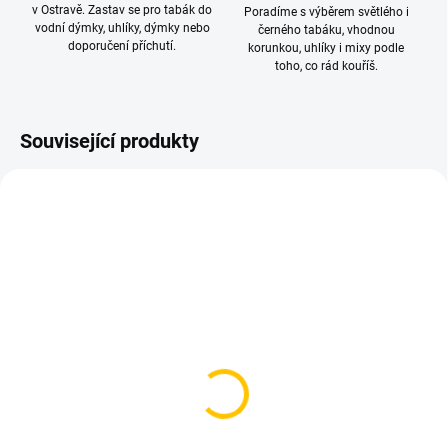
v Ostravě. Zastav se pro tabák do
Poradíme s výběrem světlého i
vodní dýmky, uhlíky, dýmky nebo
černého tabáku, vhodnou
doporučení příchutí.
korunkou, uhlíky i mixy podle
toho, co rád kouříš.
Související produkty
SKLADEM
SKLADEM
(2 KS)
(1 KS)
Korunka pro vodní
Korunka pro vodní
dýmku - Kong TURKISH
dýmku - Kong TURKISH
DUET White
DUET Black