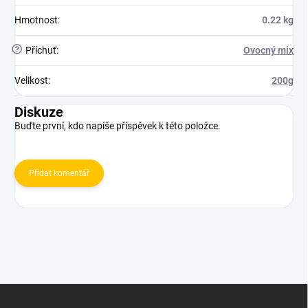
Hmotnost
:
0.22 kg
?
Příchuť
:
Ovocný mix
Velikost
:
200g
Diskuze
Buďte první, kdo napíše příspěvek k této položce.
Přidat komentář
Z
á