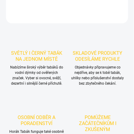
DETAILNÍ INFORMACE
ZEPTAT SE
HLÍDAT
SVĚTLÝ I ČERNÝ TABÁK
SKLADOVÉ PRODUKTY
NA JEDNOM MÍSTĚ
ODESÍLÁME RYCHLE
Nabízíme široký výběr tabáků do
Objednávky připravujeme co
vodní dýmky od ověřených
nejdříve, aby se k tobě tabák,
značek. Vyber si ovocné, svěží,
uhlíky nebo příslušenství dostaly
dezertní i silnější černé příchutě.
bez zbytečného čekání.
OSOBNÍ ODBĚR A
POMŮŽEME
PORADENSTVÍ
ZAČÁTEČNÍKŮM I
ZKUŠENÝM
Horák Tabák funguje také osobně