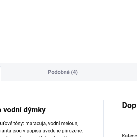
0g
Catcher 50g
9 Kč
215 Kč
Do košíku
Do košíku
Podobné (4)
Dop
do vodní dýmky
Chuťové tóny: maracuja, vodní meloun,
rianta jsou v popisu uvedené přirozeně,
Katego