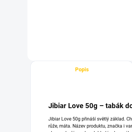
20
199 Kč
69
Do košíku
Popis
Jibiar Love 50g – tabák 
Jibiar Love 50g přináší světlý základ. 
růže, máta. Název produktu, značka i va