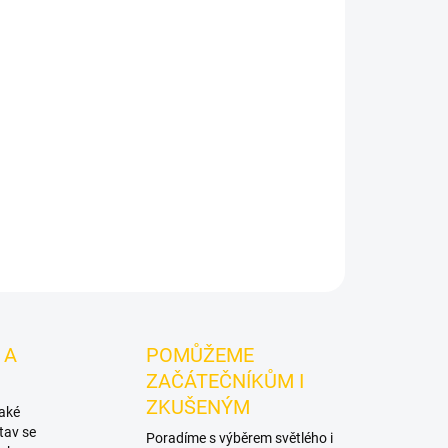
Přidat do košíku
un, růže, máta. Jibiar Love 50g je světlý tabák
. Vynikne samostatně a nabízí prostor pro
ZEPTAT SE
HLÍDAT
 A
POMŮŽEME
ZAČÁTEČNÍKŮM I
ZKUŠENÝM
také
tav se
Poradíme s výběrem světlého i