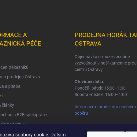
ORMACE A
PRODEJNA HORÁK TA
AZNICKÁ PÉČE
OSTRAVA
Objednávku si můžeš osobně
vyzvednout v naší kamenné prod
cení zákazníků
centru Ostravy.
ná prodejna Ostrava
Otevírací doba:
a a platba
Pondělí–pátek: 15:00–1:00
Sobota–neděle: 16:00–1:00
kt
 články
Informace o prodejně a osobním
odběru
obchod a B2B spolupráce
dní podmínky
na osobních údajů
oužívá soubory cookie. Dalším