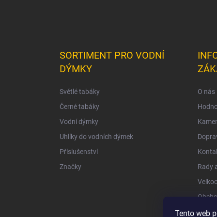
SORTIMENT PRO VODNÍ
INF
DÝMKY
ZÁK
Světlé tabáky
O nás
Černé tabáky
Hodno
Vodní dýmky
Kamen
Uhlíky do vodních dýmek
Doprav
Příslušenství
Konta
Značky
Rady a
Velko
Obcho
Ochra
Tento web p