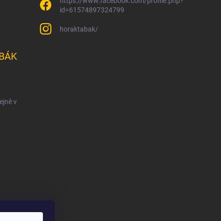
https://www.facebook.com/profile.php?
id=61574897324799
horaktabak/
BÁK
ejně v