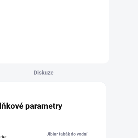
150 Kč
Do košíku
Diskuze
lňkové parametry
Jibiar tabák do vodní
rie
: