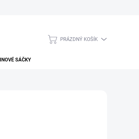
PRÁZDNÝ KOŠÍK
NÁKUPNÍ
KOŠÍK
INOVÉ SÁČKY
026
MOŽNOSTI DORUČENÍ