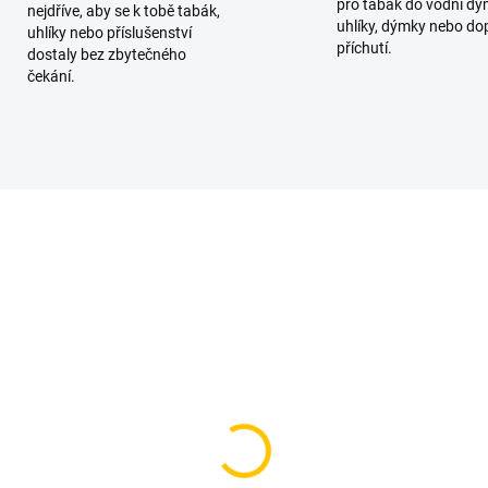
pro tabák do vodní dý
nejdříve, aby se k tobě tabák,
uhlíky, dýmky nebo do
uhlíky nebo příslušenství
příchutí.
dostaly bez zbytečného
čekání.
SKLADEM
SKL
(1 KS)
(
aj Gold - Rio Lady
Starwalker Dream