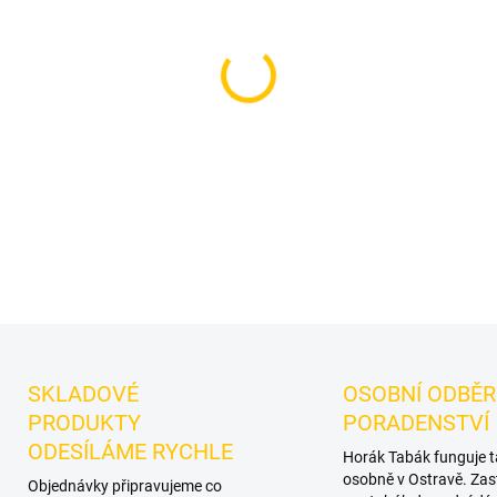
−
+
Příchuť: Maracuja, vodní melo
do vodní dýmky značky Jibiar
vlastní kombinace.
DETAILNÍ INFORMACE
SKLADOVÉ
OSOBNÍ ODBĚR
PRODUKTY
PORADENSTVÍ
ODESÍLÁME RYCHLE
Horák Tabák funguje 
osobně v Ostravě. Zas
Objednávky připravujeme co