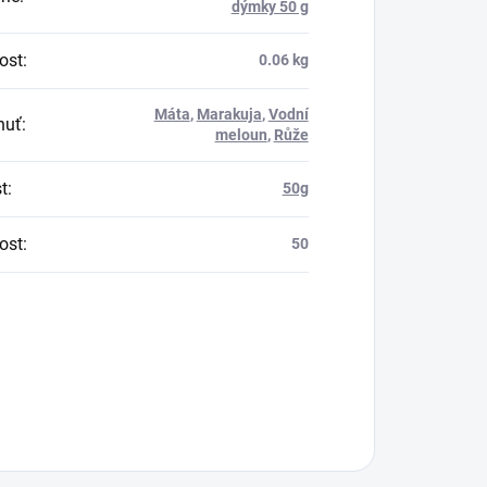
dýmky 50 g
ost
:
0.06 kg
Máta
,
Marakuja
,
Vodní
huť
:
meloun
,
Růže
t
:
50g
ost
:
50