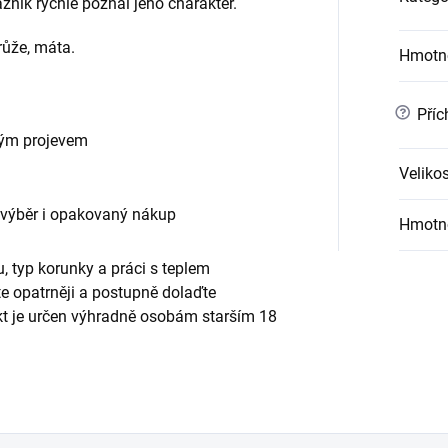
ník rychle poznal jeho charakter.
růže, máta.
Hmotn
?
Příc
vým projevem
Velikos
 výběr i opakovaný nákup
Hmotn
, typ korunky a práci s teplem
te opatrněji a postupně dolaďte
ukt je určen výhradně osobám starším 18