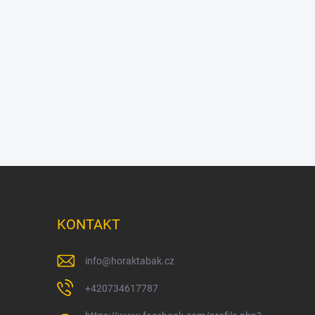
KONTAKT
info
@
horaktabak.cz
+420734617787