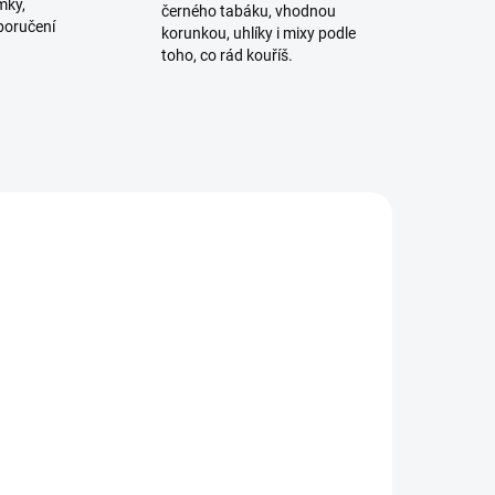
mky,
černého tabáku, vhodnou
poručení
korunkou, uhlíky i mixy podle
toho, co rád kouříš.
ADEM
SKLADEM
3 KS)
(2 KS)
CULTt - 26 50g