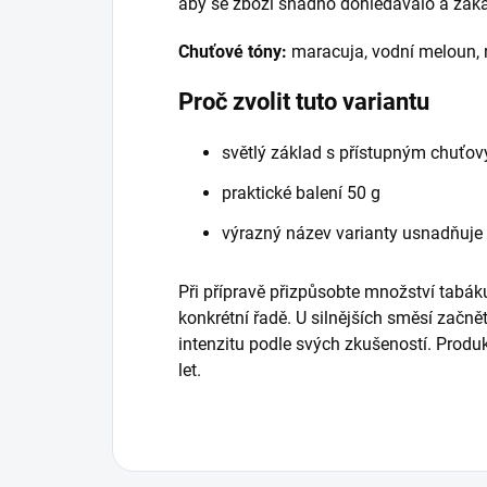
aby se zboží snadno dohledávalo a zákaz
Chuťové tóny:
maracuja, vodní meloun, 
Proč zvolit tuto variantu
světlý základ s přístupným chuťo
praktické balení 50 g
výrazný název varianty usnadňuje
Při přípravě přizpůsobte množství tabáku
konkrétní řadě. U silnějších směsí začně
intenzitu podle svých zkušeností. Prod
let.