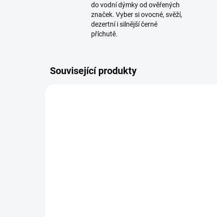
do vodní dýmky od ověřených
značek. Vyber si ovocné, svěží,
dezertní i silnější černé
příchutě.
Související produkty
SKLADEM
(>5 KS)
Overdozz Love Bug 50g
Doz