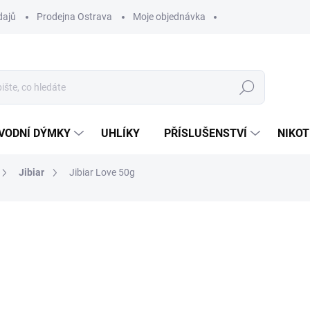
dajů
Prodejna Ostrava
Moje objednávka
Hledat
VODNÍ DÝMKY
UHLÍKY
PŘÍSLUŠENSTVÍ
NIKOT
Jibiar
Jibiar Love 50g
ocení
ZNAČKA:
JIBIAR
169 Kč
Měrná
SKLADEM
(>5 KS)
cena:
MŮŽEME DORUČIT DO:
11.8.2