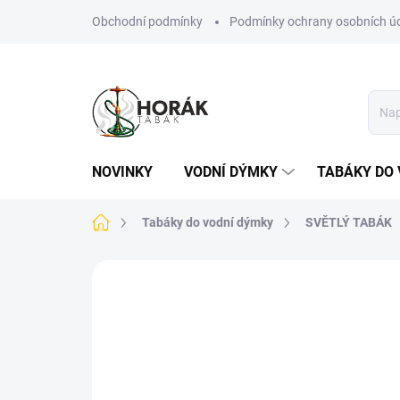
Přejít
Obchodní podmínky
Podmínky ochrany osobních ú
na
obsah
NOVINKY
VODNÍ DÝMKY
TABÁKY DO 
Domů
Tabáky do vodní dýmky
SVĚTLÝ TABÁK
Neohodnoceno
Podrobnosti hodn