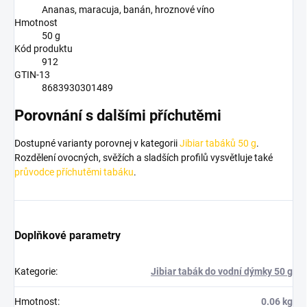
Ananas, maracuja, banán, hroznové víno
Hmotnost
50 g
Kód produktu
912
GTIN-13
8683930301489
Porovnání s dalšími příchutěmi
Dostupné varianty porovnej v kategorii
Jibiar tabáků 50 g
.
Rozdělení ovocných, svěžích a sladších profilů vysvětluje také
průvodce příchutěmi tabáku
.
Doplňkové parametry
Kategorie
:
Jibiar tabák do vodní dýmky 50 g
Hmotnost
:
0.06 kg