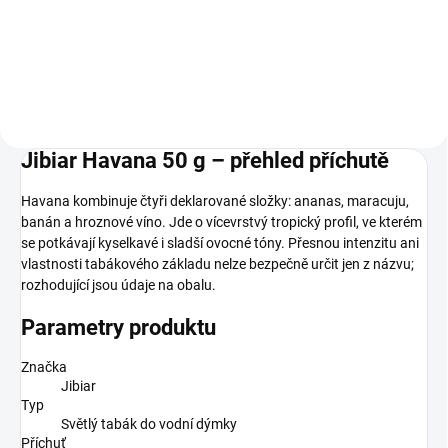
Do košíku
Do košíku
Jibiar Havana 50 g – přehled příchutě
Havana kombinuje čtyři deklarované složky: ananas, maracuju,
banán a hroznové víno. Jde o vícevrstvý tropický profil, ve kterém
se potkávají kyselkavé i sladší ovocné tóny. Přesnou intenzitu ani
vlastnosti tabákového základu nelze bezpečně určit jen z názvu;
rozhodující jsou údaje na obalu.
Parametry produktu
Značka
Jibiar
Typ
Světlý tabák do vodní dýmky
Příchuť