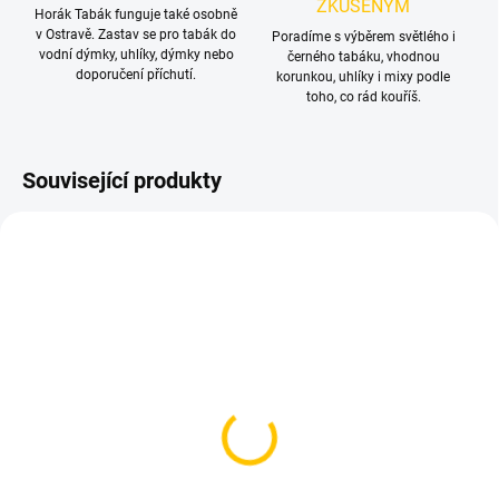
ZKUŠENÝM
Horák Tabák funguje také osobně
v Ostravě. Zastav se pro tabák do
Poradíme s výběrem světlého i
vodní dýmky, uhlíky, dýmky nebo
černého tabáku, vhodnou
doporučení příchutí.
korunkou, uhlíky i mixy podle
toho, co rád kouříš.
Související produkty
TIP
SKLADEM
SKLADEM
(>5 KS)
(>5 KS)
Kleště na uhlíky
Tesnění pod korunku
79 Kč
30 Kč