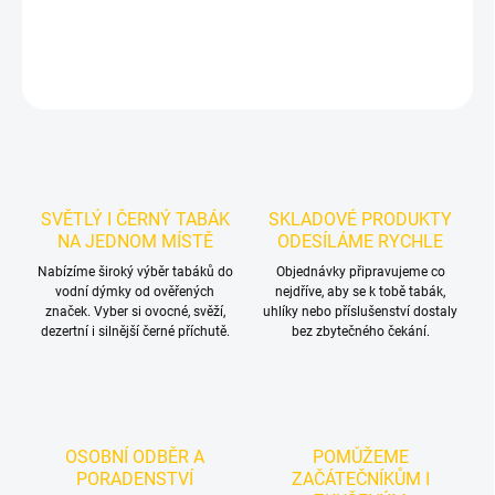
DETAILNÍ INFORMACE
ZEPTAT SE
HLÍDAT
SVĚTLÝ I ČERNÝ TABÁK
SKLADOVÉ PRODUKTY
NA JEDNOM MÍSTĚ
ODESÍLÁME RYCHLE
Nabízíme široký výběr tabáků do
Objednávky připravujeme co
vodní dýmky od ověřených
nejdříve, aby se k tobě tabák,
značek. Vyber si ovocné, svěží,
uhlíky nebo příslušenství dostaly
dezertní i silnější černé příchutě.
bez zbytečného čekání.
OSOBNÍ ODBĚR A
POMŮŽEME
PORADENSTVÍ
ZAČÁTEČNÍKŮM I